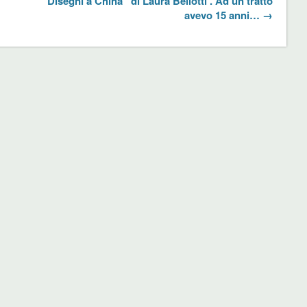
“Disegni a China” di Laura Bellotti . Ad un tratto
avevo 15 anni… →