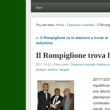
Sport
You are here:
Home
›
Costume e società
› Il Rompig
← Il Rompiglione va in stazione a trovar la
soluzione
Il Rompiglione trova l
2017-12-21 | Filed under:
Costume e società
,
Notizie e 
sindaco
,
turismo
,
Vergato
2017/12/2
riqualifica
una decina
attentamen
contestato
parole. Im