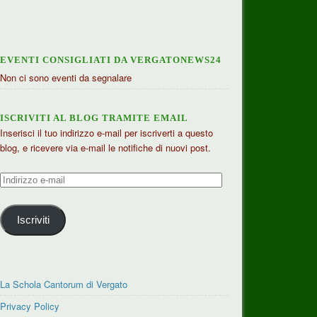
EVENTI CONSIGLIATI DA VERGATONEWS24
Non ci sono eventi da segnalare
ISCRIVITI AL BLOG TRAMITE EMAIL
Inserisci il tuo indirizzo e-mail per iscriverti a questo
blog, e ricevere via e-mail le notifiche di nuovi post.
Indirizzo
e-
mail
Iscriviti
La Schola Cantorum di Vergato
Privacy Policy