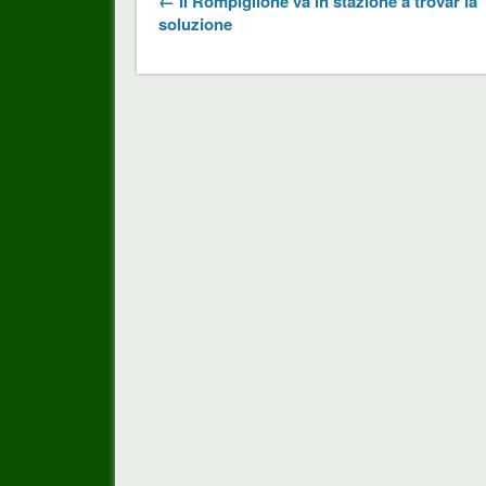
← Il Rompiglione va in stazione a trovar la
soluzione