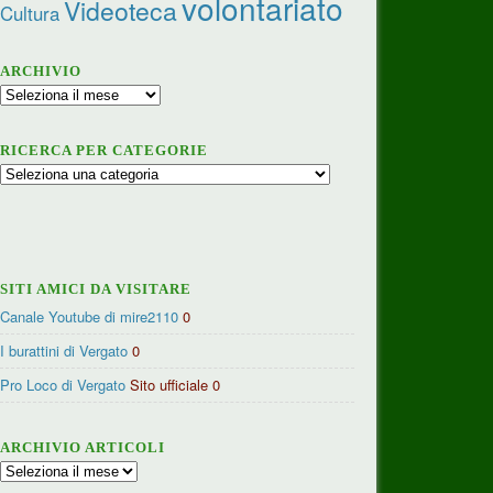
volontariato
Videoteca
Cultura
ARCHIVIO
Archivio
RICERCA PER CATEGORIE
Ricerca
per
categorie
SITI AMICI DA VISITARE
Canale Youtube di mire2110
0
I burattini di Vergato
0
Pro Loco di Vergato
Sito ufficiale 0
ARCHIVIO ARTICOLI
Archivio
articoli