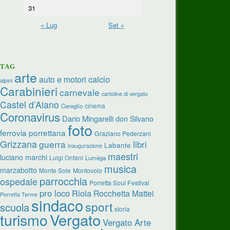
31
« Lug
Set »
TAG
arte
calcio
auto e motori
alpini
Carabinieri
carnevale
cartoline di vergato
Castel d’Aiano
cinema
Cereglio
Coronavirus
Dario Mingarelli
don Silvano
foto
ferrovia porrettana
Graziano Pederzani
Grizzana
guerra
libri
Labante
inaugurazione
maestri
luciano marchi
Luigi Ontani
Lumèga
musica
marzabotto
Monte Sole
Montovolo
parrocchia
ospedale
Porretta Soul Festival
pro loco
Riola
Rocchetta Mattei
Porretta Terme
sindaco
sport
scuola
storia
Vergato
turismo
Vergato Arte