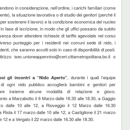
rendono in considerazione, nell’ordine, i carichi familiari (come
nte), la situazione lavorativa o di studio dei genitori (perché il
per sostenere il lavoro) e la condizione economica del nucleo
 in fase di iscrizione, in modo che gli uffici possano da subito
enza dover attendere richieste di tariffe agevolate nel corso
verso punteggio per i residenti nei comuni sede di nido, i
denti, che saranno accolti solo in caso di disponibilità di posti.
rizzo isec.unioneappennino@cert.cittametropolitana.bo.it o
oi gli incontri a “Nido Aperto”
, durante i quali l’equipe
 di ogni nido pubblico accoglierà bambini e genitori per
tare insieme alcune modalità di relazione e gioco.
to a Marzabotto il 6 Marzo dalle 16.30 alle 18.30, a Gaggio
zo dalle 10 alle 12, a Rioveggio il 12 Marzo dalle 16.30
a Riola il 17 marzo dalle 10 alle 12, a Castiglione il 21 marzo
le 12 e a Vergato il 22 marzo dalle 16.30 alle 18.30.