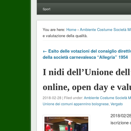
Sport
You are here:
Home
›
Ambiente Costume Società M
e valutazione della qualità.
← Esito delle votazioni del consiglio diretti
della società carnevalesca “Allegria” 1954
I nidi dell’Unione del
online, open day e val
2018-02-28 | Filed under:
Ambiente Costume Società 
Unione dei comuni appennino bolognese
,
Vergato
2018/02/28
iscrizione 