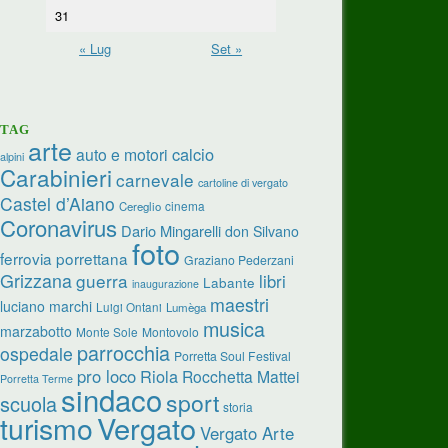
31
« Lug
Set »
TAG
arte
calcio
auto e motori
alpini
Carabinieri
carnevale
cartoline di vergato
Castel d’Aiano
cinema
Cereglio
Coronavirus
Dario Mingarelli
don Silvano
foto
ferrovia porrettana
Graziano Pederzani
Grizzana
guerra
libri
Labante
inaugurazione
maestri
luciano marchi
Luigi Ontani
Lumèga
musica
marzabotto
Monte Sole
Montovolo
parrocchia
ospedale
Porretta Soul Festival
pro loco
Riola
Rocchetta Mattei
Porretta Terme
sindaco
sport
scuola
storia
turismo
Vergato
Vergato Arte