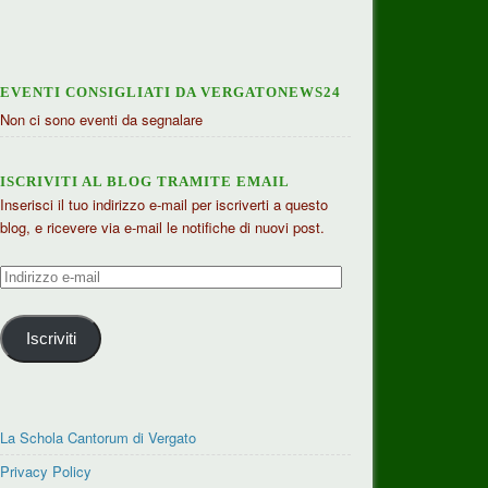
EVENTI CONSIGLIATI DA VERGATONEWS24
Non ci sono eventi da segnalare
ISCRIVITI AL BLOG TRAMITE EMAIL
Inserisci il tuo indirizzo e-mail per iscriverti a questo
blog, e ricevere via e-mail le notifiche di nuovi post.
Indirizzo
e-
mail
Iscriviti
La Schola Cantorum di Vergato
Privacy Policy