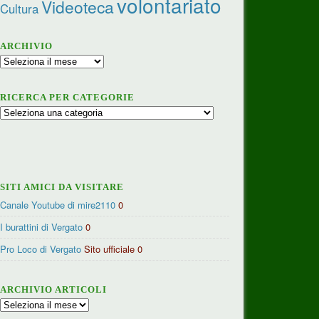
volontariato
Videoteca
Cultura
ARCHIVIO
Archivio
RICERCA PER CATEGORIE
Ricerca
per
categorie
SITI AMICI DA VISITARE
Canale Youtube di mire2110
0
I burattini di Vergato
0
Pro Loco di Vergato
Sito ufficiale 0
ARCHIVIO ARTICOLI
Archivio
articoli