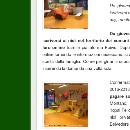
Da gioved
iscriversi 
day, mentre
Da gioved
iscriversi ai nidi nel territorio dei comu
faro online
tramite piattaforma Ecivis. Dopo 
online fornendo le informazioni necessarie: si
scelta della famiglia. Come per gli anni scorsi,
inserendo la domanda una volta sola.
Confermata 
2016-2018 
pagare so
Montano, 
“Iqbal Fel
nidi priv
Belvedere p