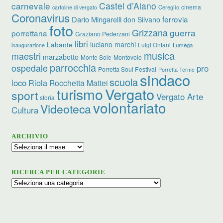
carnevale
Castel d’Aiano
cinema
Cereglio
cartoline di vergato
Coronavirus
ferrovia
Dario Mingarelli
don Silvano
foto
Grizzana
guerra
porrettana
Graziano Pederzani
libri
luciano marchi
Labante
Luigi Ontani
Lumèga
inaugurazione
musica
maestri
marzabotto
Monte Sole
Montovolo
parrocchia
ospedale
pro
Porretta Soul Festival
Porretta Terme
sindaco
scuola
loco
Riola
Rocchetta Mattei
turismo
Vergato
sport
Vergato Arte
storia
volontariato
Videoteca
Cultura
ARCHIVIO
Archivio
RICERCA PER CATEGORIE
Ricerca
per
categorie