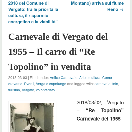
2018 del Comune di
Montano) arriva sul fiume
Vergato: tra le priorità la
Reno →
cultura, il risparmio
energetico e la viabilità”
Carnevale di Vergato del
1955 – Il carro di “Re
Topolino” in vendita
2018-03-03 | Filed under:
Antico Carnevale
,
Arte e cultura
,
Come
eravamo
,
Eventi
,
Vergato capoluogo
and tagged with:
carnevale
,
foto
,
turismo
,
Vergato
,
volontariato
2018/03/02, Vergato
–
“Re Topolino”
Carnevale del 1955