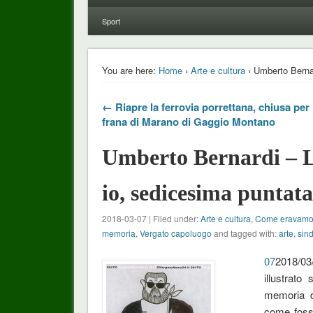
Sport
You are here:
Home
›
Arte e cultura
› Umberto Bernar
← Riapre la ferrovia porrettana, chiusa per 
frana di Marano di Gaggio Montano
Umberto Bernardi – La
io, sedicesima puntat
2018-03-07 | Filed under:
Arte e cultura
,
Come eravam
memoria
,
Vergato capoluogo
and tagged with:
arte
,
sin
07
2018/03
illustrato
memoria de
come fosse