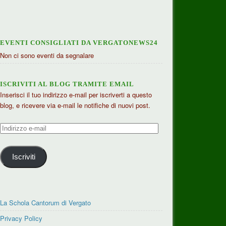
EVENTI CONSIGLIATI DA VERGATONEWS24
Non ci sono eventi da segnalare
ISCRIVITI AL BLOG TRAMITE EMAIL
Inserisci il tuo indirizzo e-mail per iscriverti a questo
blog, e ricevere via e-mail le notifiche di nuovi post.
Indirizzo
e-
mail
Iscriviti
La Schola Cantorum di Vergato
Privacy Policy