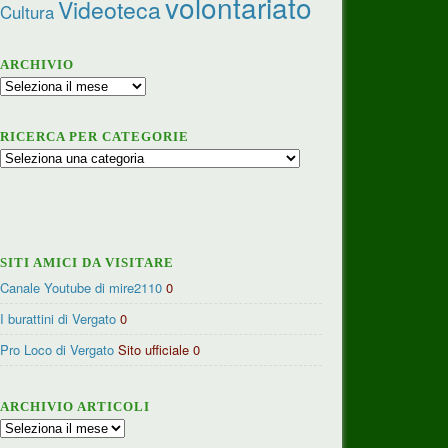
volontariato
Videoteca
Cultura
ARCHIVIO
Archivio
RICERCA PER CATEGORIE
Ricerca
per
categorie
SITI AMICI DA VISITARE
Canale Youtube di mire2110
0
I burattini di Vergato
0
Pro Loco di Vergato
Sito ufficiale 0
ARCHIVIO ARTICOLI
Archivio
articoli