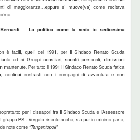
nti di maggioranza…eppure si muove(va) come recitava
forma.
Bernardi – La politica come la vedo io
sedicesima
on è facili, quelli del 1991, per il Sindaco Renato Scuda
unta ed ai Gruppi consiliari, scontri personali, dimissioni
non mantenute. Per tutto il 1991 Il Sindaco Renato Scuda fatica
, continui contrasti con i compagni di avventura e con
 soprattutto per i dissapori fra il Sindaco Scuda e l’Assessore
l gruppo PSI. Vergato risente anche, sia pur in minima parte,
ende note come
“Tangentopoli”