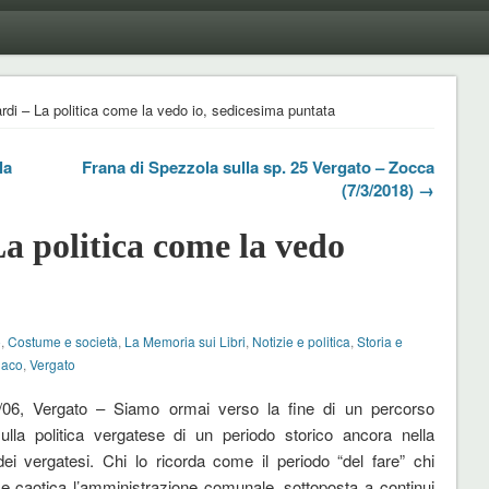
di – La politica come la vedo io, sedicesima puntata
la
Frana di Spezzola sulla sp. 25 Vergato – Zocca
(7/3/2018) →
 politica come la vedo
a
o
,
Costume e società
,
La Memoria sui Libri
,
Notizie e politica
,
Storia e
daco
,
Vergato
/06, Vergato – Siamo ormai verso la fine di un percorso
 sulla politica vergatese di un periodo storico ancora nella
i vergatesi. Chi lo ricorda come il periodo “del fare” chi
 caotica l’amministrazione comunale, sottoposta a continui