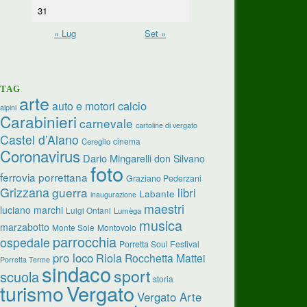
31
« Lug
Set »
TAG
arte
calcio
auto e motori
alpini
Carabinieri
carnevale
cartoline di vergato
Castel d’Aiano
cinema
Cereglio
Coronavirus
Dario Mingarelli
don Silvano
foto
ferrovia porrettana
Graziano Pederzani
Grizzana
guerra
libri
Labante
inaugurazione
maestri
luciano marchi
Luigi Ontani
Lumèga
musica
marzabotto
Monte Sole
Montovolo
parrocchia
ospedale
Porretta Soul Festival
pro loco
Riola
Rocchetta Mattei
Porretta Terme
sindaco
sport
scuola
storia
Vergato
turismo
Vergato Arte