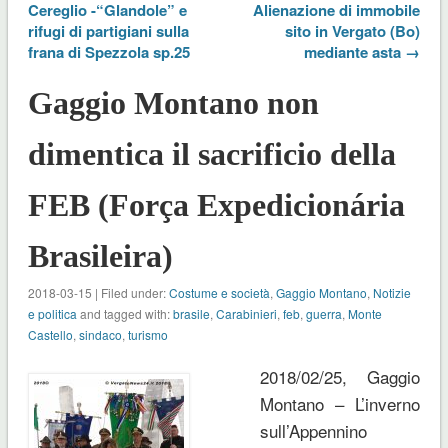
Cereglio -“Glandole” e
Alienazione di immobile
rifugi di partigiani sulla
sito in Vergato (Bo)
frana di Spezzola sp.25
mediante asta →
Gaggio Montano non
dimentica il sacrificio della
FEB (Força Expedicionária
Brasileira)
2018-03-15 | Filed under:
Costume e società
,
Gaggio Montano
,
Notizie
e politica
and tagged with:
brasile
,
Carabinieri
,
feb
,
guerra
,
Monte
Castello
,
sindaco
,
turismo
2018/02/25, Gaggio
Montano – L’inverno
sull’Appennino