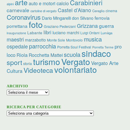
arte
Carabinieri
calcio
auto e motori
alpini
carnevale
Castel d’Aiano
cinema
Cereglio
cartoline di vergato
Coronavirus
ferrovia
Dario Mingarelli
don Silvano
foto
Grizzana
guerra
porrettana
Graziano Pederzani
libri
luciano marchi
Labante
Luigi Ontani
Lumèga
inaugurazione
musica
maestri
marzabotto
Monte Sole
Montovolo
parrocchia
ospedale
pro
Porretta Soul Festival
Porretta Terme
sindaco
scuola
loco
Riola
Rocchetta Mattei
turismo
Vergato
sport
Vergato Arte
storia
volontariato
Videoteca
Cultura
ARCHIVIO
Archivio
RICERCA PER CATEGORIE
Ricerca
per
categorie