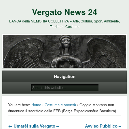
Vergato News 24
BANCA della MEMORIA COLLETTIVA – Arte, Cultura, Sport, Ambiente,
Territorio, Costume
Navigation
You are here:
Home
›
Costume e società
› Gaggio Montano non
dimentica il sacrificio della FEB (Força Expedicionária Brasileira)
← Umarèl sulla Vergato –
Avviso Pubblico –