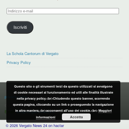
Indirizzo
e-
mail
Iscriviti
La Schola Cantorum di Vergato
Privacy Policy
Questo sito o gli strumenti terzi da questo utilizzati si avvalgono
PRIVACY POLICY
di cookie necessari al funzionamento ed utili alle finalità illustrate
privacy policy
nella privacy policy.<br>Chiudendo questo banner, scorrendo
questa pagina, cliccando su un link o proseguendo la navigazione
CONTATTI:
in altra maniera,<br>acconsenti all'uso dei cookie.<br>
Maggiori
Email:
info@vergatonews24.it
Accetta
informazioni
© 2026 Vergato News 24 on hactar