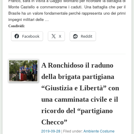
Franco, sarà in visita a Gaggio Montano per ricordare la battaglia di
Monte Castello e commemorarne i caduti. Una battaglia che per il
Brasile ha un valore fondamentale perché rappresenta uno dei primi
impegni militari delle …
Condividi:
Facebook
X
Reddit
A Ronchidoso il raduno
della brigata partigiana
“Giustizia e Libertà” con
una camminata civile e il
ricordo del “partigiano
Checco”
2019-09-28
| Filed under:
Ambiente Costume