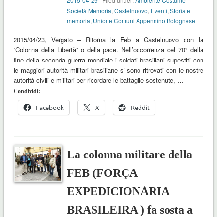
2015-04-29
| Filed under:
Ambiente Costume
Società Memoria
,
Castelnuovo
,
Eventi
,
Storia e
memoria
,
Unione Comuni Appennino Bolognese
2015/04/23, Vergato – Ritorna la Feb a Castelnuovo con la
“Colonna della Libertà” o della pace. Nell’occorrenza del 70° della
fine della seconda guerra mondiale i soldati brasiliani supestiti con
le maggiori autorità militari brasiliane si sono ritrovati con le nostre
autorità civili e militari per ricordare le battaglie sostenute, …
Condividi:
Facebook
X
Reddit
La colonna militare della
FEB (FORÇA
EXPEDICIONÁRIA
BRASILEIRA ) fa sosta a