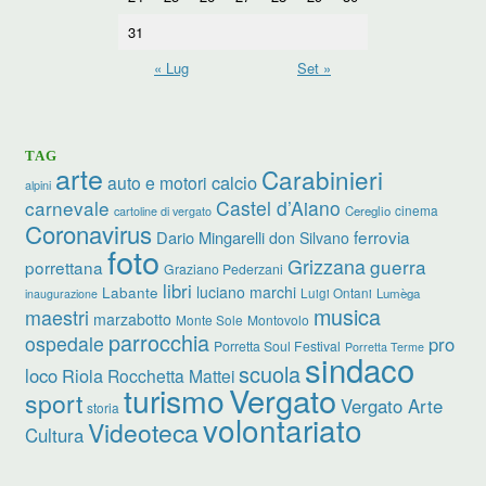
31
« Lug
Set »
TAG
arte
Carabinieri
calcio
auto e motori
alpini
carnevale
Castel d’Aiano
cinema
Cereglio
cartoline di vergato
Coronavirus
ferrovia
Dario Mingarelli
don Silvano
foto
Grizzana
guerra
porrettana
Graziano Pederzani
libri
luciano marchi
Labante
Luigi Ontani
Lumèga
inaugurazione
musica
maestri
marzabotto
Monte Sole
Montovolo
parrocchia
ospedale
pro
Porretta Soul Festival
Porretta Terme
sindaco
scuola
loco
Riola
Rocchetta Mattei
turismo
Vergato
sport
Vergato Arte
storia
volontariato
Videoteca
Cultura