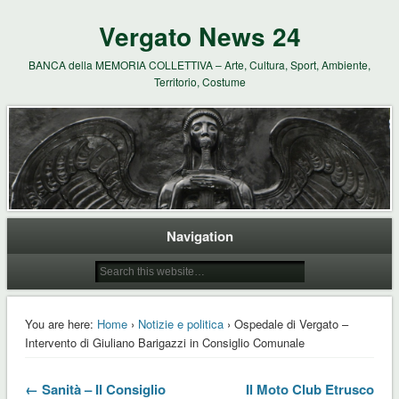
Vergato News 24
BANCA della MEMORIA COLLETTIVA – Arte, Cultura, Sport, Ambiente,
Territorio, Costume
Navigation
You are here:
Home
›
Notizie e politica
› Ospedale di Vergato –
Intervento di Giuliano Barigazzi in Consiglio Comunale
← Sanità – Il Consiglio
Il Moto Club Etrusco