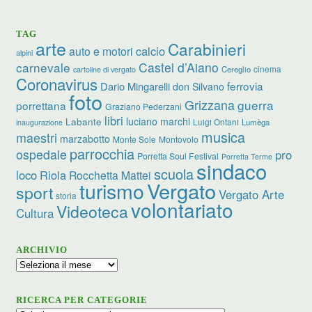
TAG
arte
Carabinieri
calcio
auto e motori
alpini
carnevale
Castel d’Aiano
cinema
Cereglio
cartoline di vergato
Coronavirus
ferrovia
Dario Mingarelli
don Silvano
foto
Grizzana
guerra
porrettana
Graziano Pederzani
libri
Labante
luciano marchi
Luigi Ontani
Lumèga
inaugurazione
musica
maestri
marzabotto
Monte Sole
Montovolo
parrocchia
ospedale
pro
Porretta Soul Festival
Porretta Terme
sindaco
scuola
loco
Riola
Rocchetta Mattei
Vergato
turismo
sport
Vergato Arte
storia
volontariato
Videoteca
Cultura
ARCHIVIO
Archivio
RICERCA PER CATEGORIE