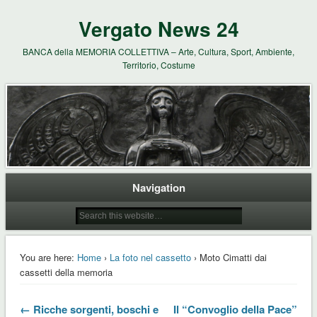
Vergato News 24
BANCA della MEMORIA COLLETTIVA – Arte, Cultura, Sport, Ambiente,
Territorio, Costume
Navigation
You are here:
Home
›
La foto nel cassetto
› Moto Cimatti dai
cassetti della memoria
← Ricche sorgenti, boschi e
Il “Convoglio della Pace”