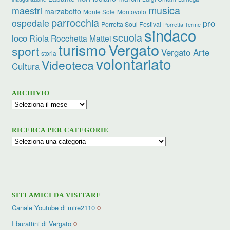
musica
maestri
marzabotto
Monte Sole
Montovolo
parrocchia
ospedale
pro
Porretta Soul Festival
Porretta Terme
sindaco
scuola
loco
Riola
Rocchetta Mattei
turismo
Vergato
sport
Vergato Arte
storia
volontariato
Videoteca
Cultura
ARCHIVIO
Archivio
RICERCA PER CATEGORIE
Ricerca
per
categorie
SITI AMICI DA VISITARE
Canale Youtube di mire2110
0
I burattini di Vergato
0