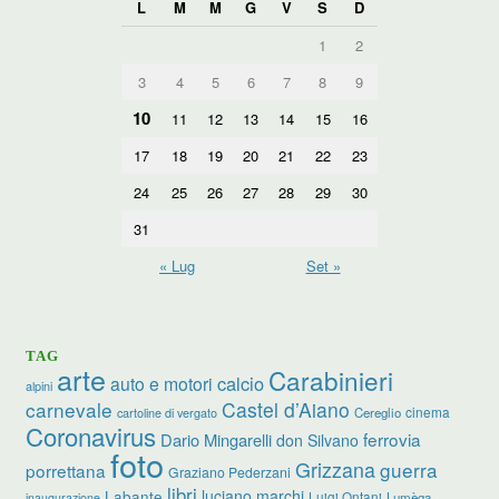
L
M
M
G
V
S
D
1
2
3
4
5
6
7
8
9
10
11
12
13
14
15
16
17
18
19
20
21
22
23
24
25
26
27
28
29
30
31
« Lug
Set »
TAG
arte
Carabinieri
calcio
auto e motori
alpini
carnevale
Castel d’Aiano
cinema
Cereglio
cartoline di vergato
Coronavirus
ferrovia
Dario Mingarelli
don Silvano
foto
Grizzana
guerra
porrettana
Graziano Pederzani
libri
luciano marchi
Labante
Luigi Ontani
Lumèga
inaugurazione