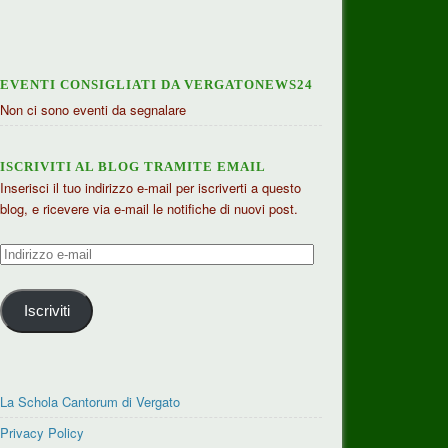
EVENTI CONSIGLIATI DA VERGATONEWS24
Non ci sono eventi da segnalare
ISCRIVITI AL BLOG TRAMITE EMAIL
Inserisci il tuo indirizzo e-mail per iscriverti a questo
blog, e ricevere via e-mail le notifiche di nuovi post.
Indirizzo
e-
mail
Iscriviti
La Schola Cantorum di Vergato
Privacy Policy