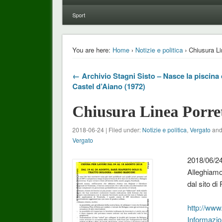
Sport
You are here:
Home
›
Notizie e politica
› Chiusura Li
← Archivio Stagni Sisto – Nasce la piscina 
Castel d’Aiano (1972)
Chiusura Linea Porre
2018-06-24 | Filed under:
Notizie e politica
,
Vergato
and
Vergato
2018/06/24
Alleghiamo
dal sito di 
http://www.
Informazio