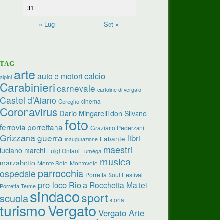
31
« Lug
Set »
TAG
arte
calcio
auto e motori
alpini
Carabinieri
carnevale
cartoline di vergato
Castel d’Aiano
cinema
Cereglio
Coronavirus
Dario Mingarelli
don Silvano
foto
ferrovia porrettana
Graziano Pederzani
Grizzana
guerra
libri
Labante
inaugurazione
maestri
luciano marchi
Luigi Ontani
Lumèga
musica
marzabotto
Monte Sole
Montovolo
parrocchia
ospedale
Porretta Soul Festival
pro loco
Riola
Rocchetta Mattei
Porretta Terme
sindaco
sport
scuola
storia
Vergato
turismo
Vergato Arte