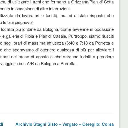
linea, di utilizzare i treni che fermano a Grizzana/Pian di Setta
uto in occasione di altre interruzioni.
utilizzate da lavoratori e turisti), ma ci è stato risposto che
 le bici pieghevoli.
 le località più lontane da Bologna, come avvenne in occasione
le gallerie di Riola e Pian di Casale. Purtroppo, siamo riusciti
io negli orari di massima affluenza (6:40 e 7:18 da Porretta e
che speravamo di ottenere qualcosa di più per alleviare i
starsi nel mese di agosto e che saranno indotti a prendere
i viaggio in bus A/R da Bologna a Porretta.
di
Archivio Stagni Sisto – Vergato – Cereglio: Corsa