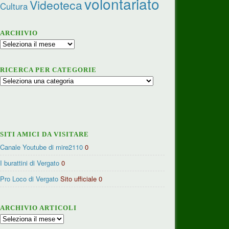
volontariato
Videoteca
Cultura
ARCHIVIO
Archivio
RICERCA PER CATEGORIE
Ricerca
per
categorie
SITI AMICI DA VISITARE
Canale Youtube di mire2110
0
I burattini di Vergato
0
Pro Loco di Vergato
Sito ufficiale 0
ARCHIVIO ARTICOLI
Archivio
articoli