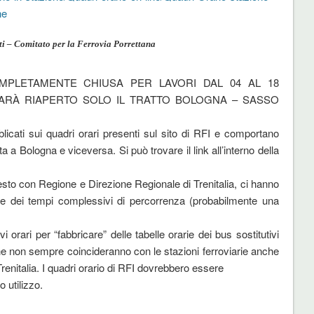
ne
ti – Comitato per la Ferrovia Porrettana
PLETAMENTE CHIUSA PER LAVORI DAL 04 AL 18
SARÀ RIAPERTO SOLO IL TRATTO BOLOGNA – SASSO
bblicati sui quadri orari presenti sul sito di RFI e comportano
a a Bologna e viceversa. Si può trovare il link all’interno della
sto con Regione e Direzione Regionale di Trenitalia, ci hanno
e dei tempi complessivi di percorrenza (probabilmente una
i orari per “fabbricare” delle tabelle orarie dei bus sostitutivi
che non sempre coincideranno con le stazioni ferroviarie anche
Trenitalia. I quadri orario di RFI dovrebbero essere
 utilizzo.