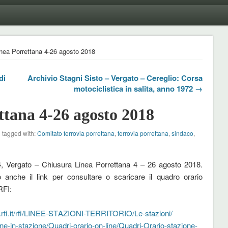
nea Porrettana 4-26 agosto 2018
di
Archivio Stagni Sisto – Vergato – Cereglio: Corsa
motociclistica in salita, anno 1972 →
ttana 4-26 agosto 2018
 tagged with:
Comitato ferrovia porrettana
,
ferrovia porrettana
,
sindaco
,
, Vergato – Chiusura Linea Porrettana 4 – 26 agosto 2018.
 anche il link per consultare o scaricare il quadro orario
RFI:
rfi.it/rfi/LINEE-ST
AZIONI-TERRITORIO/Le-stazioni/
ne-in-stazione/
Quadri-orario-on-line/Quadri-
Orario-stazione-