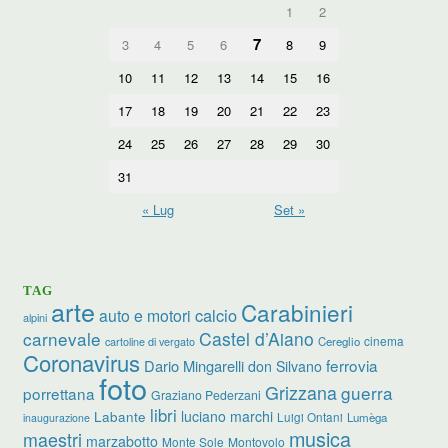
1
2
7
3
4
5
6
8
9
10
11
12
13
14
15
16
17
18
19
20
21
22
23
24
25
26
27
28
29
30
31
« Lug
Set »
TAG
arte
Carabinieri
calcio
auto e motori
alpini
carnevale
Castel d’Aiano
cinema
Cereglio
cartoline di vergato
Coronavirus
ferrovia
Dario Mingarelli
don Silvano
foto
Grizzana
guerra
porrettana
Graziano Pederzani
libri
luciano marchi
Labante
Luigi Ontani
Lumèga
inaugurazione
musica
maestri
marzabotto
Monte Sole
Montovolo