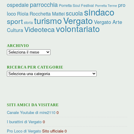
parrocchia
ospedale
pro
Porretta Soul Festival
Porretta Terme
sindaco
scuola
loco
Riola
Rocchetta Mattei
turismo
Vergato
sport
Vergato Arte
storia
volontariato
Videoteca
Cultura
ARCHIVIO
Archivio
RICERCA PER CATEGORIE
Ricerca
per
categorie
SITI AMICI DA VISITARE
Canale Youtube di mire2110
0
I burattini di Vergato
0
Pro Loco di Vergato
Sito ufficiale 0