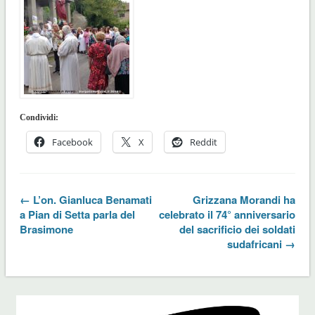
Condividi:
Facebook
X
Reddit
← L’on. Gianluca Benamati
Grizzana Morandi ha
a Pian di Setta parla del
celebrato il 74° anniversario
Brasimone
del sacrificio dei soldati
sudafricani →