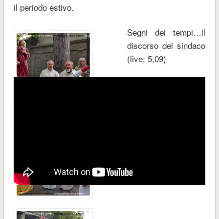
il periodo estivo.
Segni dei tempi…il
discorso del sindaco
(live; 5,09)