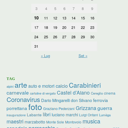
3
4
5
6
7
8
9
10
11
12
13
14
15
16
17
18
19
20
21
22
23
24
25
26
27
28
29
30
31
« Lug
Set »
TAG
arte
Carabinieri
calcio
auto e motori
alpini
carnevale
Castel d’Aiano
cinema
Cereglio
cartoline di vergato
Coronavirus
ferrovia
Dario Mingarelli
don Silvano
foto
Grizzana
guerra
porrettana
Graziano Pederzani
libri
luciano marchi
Labante
Luigi Ontani
Lumèga
inaugurazione
musica
maestri
marzabotto
Monte Sole
Montovolo
parrocchia