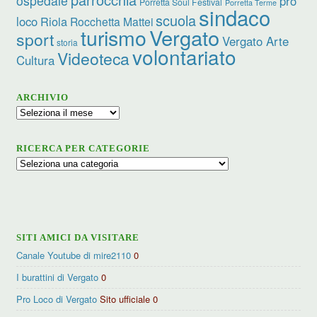
ospedale
pro
Porretta Soul Festival
Porretta Terme
sindaco
scuola
loco
Riola
Rocchetta Mattei
turismo
Vergato
sport
Vergato Arte
storia
volontariato
Videoteca
Cultura
ARCHIVIO
Archivio
RICERCA PER CATEGORIE
Ricerca
per
categorie
SITI AMICI DA VISITARE
Canale Youtube di mire2110
0
I burattini di Vergato
0
Pro Loco di Vergato
Sito ufficiale 0