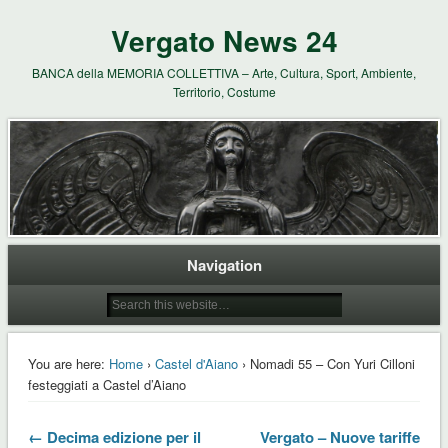
Vergato News 24
BANCA della MEMORIA COLLETTIVA – Arte, Cultura, Sport, Ambiente,
Territorio, Costume
Navigation
You are here:
Home
›
Castel d'Aiano
› Nomadi 55 – Con Yuri Cilloni
festeggiati a Castel d’Aiano
← Decima edizione per il
Vergato – Nuove tariffe