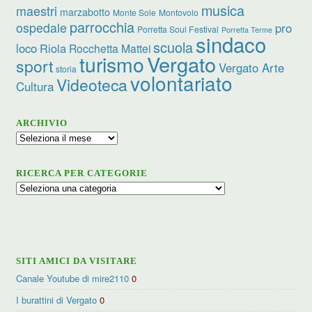
musica
maestri
marzabotto
Monte Sole
Montovolo
parrocchia
ospedale
pro
Porretta Soul Festival
Porretta Terme
sindaco
scuola
loco
Riola
Rocchetta Mattei
turismo
Vergato
sport
Vergato Arte
storia
volontariato
Videoteca
Cultura
ARCHIVIO
Archivio
RICERCA PER CATEGORIE
Ricerca
per
categorie
SITI AMICI DA VISITARE
Canale Youtube di mire2110
0
I burattini di Vergato
0