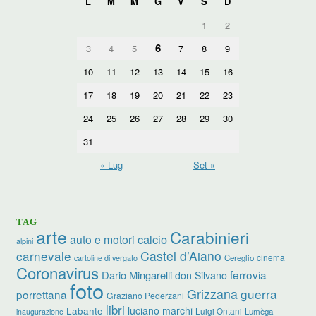
L
M
M
G
V
S
D
1
2
6
3
4
5
7
8
9
10
11
12
13
14
15
16
17
18
19
20
21
22
23
24
25
26
27
28
29
30
31
« Lug
Set »
TAG
arte
Carabinieri
calcio
auto e motori
alpini
carnevale
Castel d’Aiano
cinema
Cereglio
cartoline di vergato
Coronavirus
ferrovia
Dario Mingarelli
don Silvano
foto
Grizzana
guerra
porrettana
Graziano Pederzani
libri
luciano marchi
Labante
Luigi Ontani
Lumèga
inaugurazione