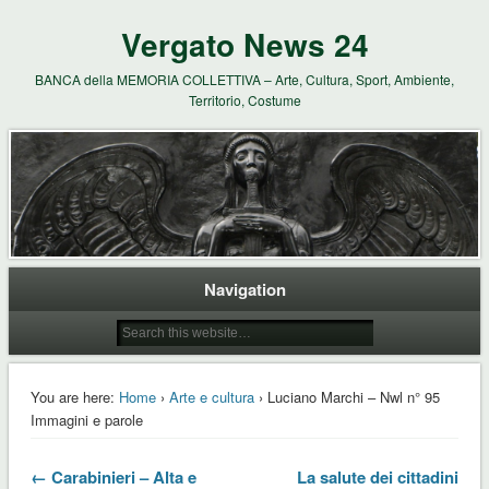
Vergato News 24
BANCA della MEMORIA COLLETTIVA – Arte, Cultura, Sport, Ambiente,
Territorio, Costume
Navigation
You are here:
Home
›
Arte e cultura
› Luciano Marchi – Nwl n° 95
Immagini e parole
← Carabinieri – Alta e
La salute dei cittadini