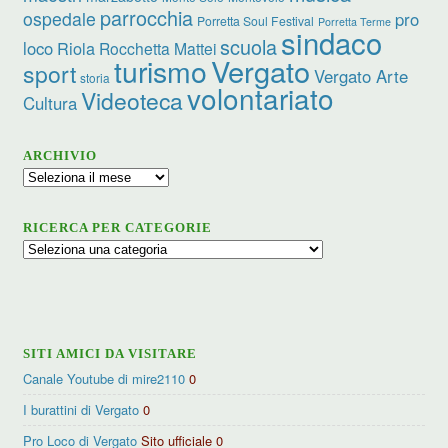
parrocchia
ospedale
pro
Porretta Soul Festival
Porretta Terme
sindaco
scuola
loco
Riola
Rocchetta Mattei
turismo
Vergato
sport
Vergato Arte
storia
volontariato
Videoteca
Cultura
ARCHIVIO
Archivio
RICERCA PER CATEGORIE
Ricerca
per
categorie
SITI AMICI DA VISITARE
Canale Youtube di mire2110
0
I burattini di Vergato
0
Pro Loco di Vergato
Sito ufficiale 0