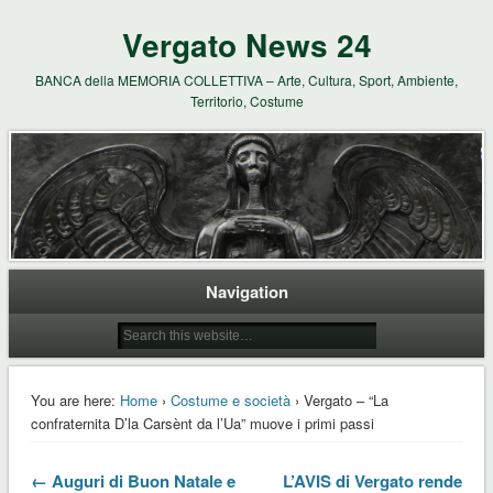
Vergato News 24
BANCA della MEMORIA COLLETTIVA – Arte, Cultura, Sport, Ambiente,
Territorio, Costume
Navigation
You are here:
Home
›
Costume e società
› Vergato – “La
confraternita D’la Carsènt da l’Ua” muove i primi passi
← Auguri di Buon Natale e
L’AVIS di Vergato rende