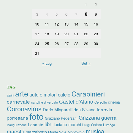
1
2
8
3
4
5
6
7
9
10
11
12
13
14
15
16
17
18
19
20
21
22
23
24
25
26
27
28
29
30
31
« Lug
Set »
TAG
arte
Carabinieri
calcio
auto e motori
alpini
carnevale
Castel d’Aiano
cinema
Cereglio
cartoline di vergato
Coronavirus
ferrovia
Dario Mingarelli
don Silvano
foto
Grizzana
guerra
porrettana
Graziano Pederzani
libri
luciano marchi
Labante
Luigi Ontani
Lumèga
inaugurazione
musica
maestri
marzabotto
Monte Sole
Montovolo