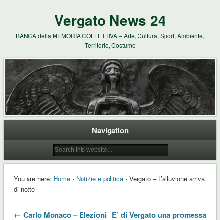
Vergato News 24
BANCA della MEMORIA COLLETTIVA – Arte, Cultura, Sport, Ambiente,
Territorio, Costume
Navigation
You are here:
Home
›
Notizie e politica
› Vergato – L’alluvione arriva
di notte
← Carlo Monaco – Elezioni
E’ di Vergato una promessa