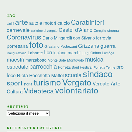
TAG
arte
Carabinieri
calcio
auto e motori
alpini
carnevale
Castel d’Aiano
cinema
Cereglio
cartoline di vergato
Coronavirus
ferrovia
Dario Mingarelli
don Silvano
foto
Grizzana
guerra
porrettana
Graziano Pederzani
libri
luciano marchi
Labante
Luigi Ontani
Lumèga
inaugurazione
musica
maestri
marzabotto
Monte Sole
Montovolo
parrocchia
ospedale
pro
Porretta Soul Festival
Porretta Terme
sindaco
scuola
loco
Riola
Rocchetta Mattei
turismo
Vergato
sport
Vergato Arte
storia
volontariato
Videoteca
Cultura
ARCHIVIO
Archivio
RICERCA PER CATEGORIE