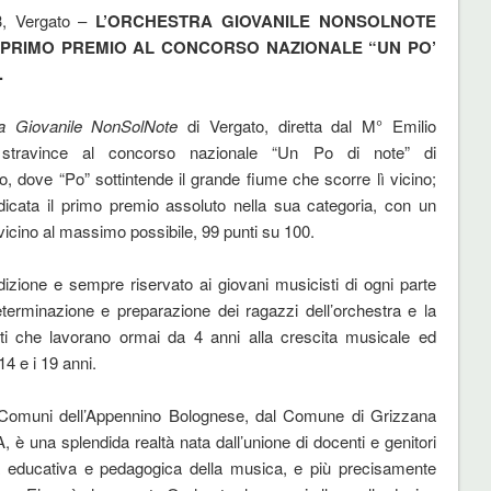
3, Vergato –
L’ORCHESTRA GIOVANILE NONSOLNOTE
L PRIMO PREMIO AL CONCORSO NAZIONALE “UN PO’
.
ra Giovanile NonSolNote
di Vergato, diretta dal M° Emilio
, stravince al concorso nazionale “Un Po di note” di
o, dove “Po” sottintende il grande fiume che scorre lì vicino;
dicata il primo premio assoluto nella sua categoria, con un
vicino al massimo possibile, 99 punti su 100.
izione e sempre riservato ai giovani musicisti di ogni parte
eterminazione e preparazione dei ragazzi dell’orchestra e la
ti che lavorano ormai da 4 anni alla crescita musicale ed
14 e i 19 anni.
i Comuni dell’Appennino Bolognese, dal Comune di Grizzana
 una splendida realtà nata dall’unione di docenti e genitori
dità educativa e pedagogica della musica, e più precisamente