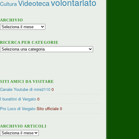
volontariato
Videoteca
Cultura
ARCHIVIO
Archivio
RICERCA PER CATEGORIE
Ricerca
per
categorie
SITI AMICI DA VISITARE
Canale Youtube di mire2110
0
I burattini di Vergato
0
Pro Loco di Vergato
Sito ufficiale 0
ARCHIVIO ARTICOLI
Archivio
articoli