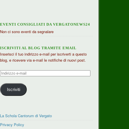
EVENTI CONSIGLIATI DA VERGATONEWS24
Non ci sono eventi da segnalare
ISCRIVITI AL BLOG TRAMITE EMAIL
Inserisci il tuo indirizzo e-mail per iscriverti a questo
blog, e ricevere via e-mail le notifiche di nuovi post.
Indirizzo
e-
mail
Iscriviti
La Schola Cantorum di Vergato
Privacy Policy