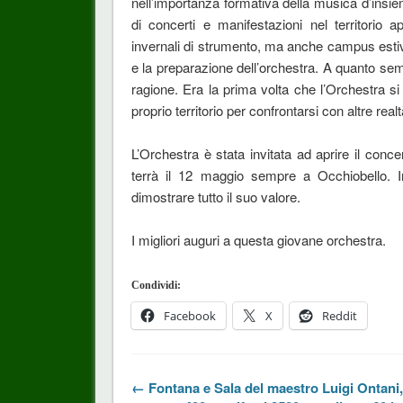
nell’importanza formativa della musica d’insi
di concerti e manifestazioni nel territorio 
invernali di strumento, ma anche campus estivi,
e la preparazione dell’orchestra. A quanto se
ragione. Era la prima volta che l’Orchestra s
proprio territorio per confrontarsi con altre rea
L’Orchestra è stata invitata ad aprire il conce
terrà il 12 maggio sempre a Occhiobello. I
dimostrare tutto il suo valore.
I migliori auguri a questa giovane orchestra.
Condividi:
Facebook
X
Reddit
← Fontana e Sala del maestro Luigi Ontani,