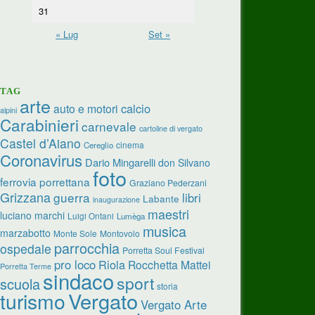
31
« Lug
Set »
TAG
arte
calcio
auto e motori
alpini
Carabinieri
carnevale
cartoline di vergato
Castel d’Aiano
cinema
Cereglio
Coronavirus
Dario Mingarelli
don Silvano
foto
ferrovia porrettana
Graziano Pederzani
Grizzana
guerra
libri
Labante
inaugurazione
maestri
luciano marchi
Luigi Ontani
Lumèga
musica
marzabotto
Monte Sole
Montovolo
parrocchia
ospedale
Porretta Soul Festival
pro loco
Riola
Rocchetta Mattei
Porretta Terme
sindaco
sport
scuola
storia
turismo
Vergato
Vergato Arte