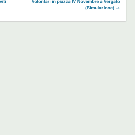
iti
Volontari in piazza IV Novembre a Vergato
(Simulazione) →