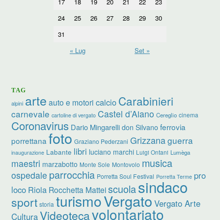
17
18
19
20
21
22
23
24
25
26
27
28
29
30
31
« Lug
Set »
TAG
arte
Carabinieri
calcio
auto e motori
alpini
carnevale
Castel d’Aiano
cinema
Cereglio
cartoline di vergato
Coronavirus
ferrovia
Dario Mingarelli
don Silvano
foto
Grizzana
guerra
porrettana
Graziano Pederzani
libri
luciano marchi
Labante
Luigi Ontani
Lumèga
inaugurazione
musica
maestri
marzabotto
Monte Sole
Montovolo
parrocchia
ospedale
pro
Porretta Soul Festival
Porretta Terme
sindaco
scuola
loco
Riola
Rocchetta Mattei
turismo
Vergato
sport
Vergato Arte
storia
volontariato
Videoteca
Cultura