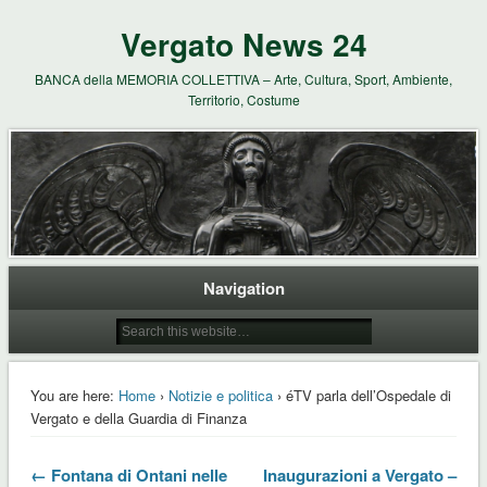
Vergato News 24
BANCA della MEMORIA COLLETTIVA – Arte, Cultura, Sport, Ambiente,
Territorio, Costume
Navigation
You are here:
Home
›
Notizie e politica
› éTV parla dell’Ospedale di
Vergato e della Guardia di Finanza
← Fontana di Ontani nelle
Inaugurazioni a Vergato –