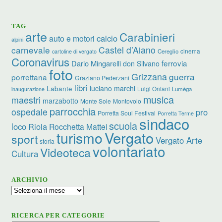
TAG
arte
Carabinieri
calcio
auto e motori
alpini
carnevale
Castel d’Aiano
cinema
Cereglio
cartoline di vergato
Coronavirus
ferrovia
Dario Mingarelli
don Silvano
foto
Grizzana
guerra
porrettana
Graziano Pederzani
libri
luciano marchi
Labante
Luigi Ontani
Lumèga
inaugurazione
musica
maestri
marzabotto
Monte Sole
Montovolo
parrocchia
ospedale
pro
Porretta Soul Festival
Porretta Terme
sindaco
scuola
loco
Riola
Rocchetta Mattei
turismo
Vergato
sport
Vergato Arte
storia
volontariato
Videoteca
Cultura
ARCHIVIO
Archivio
RICERCA PER CATEGORIE