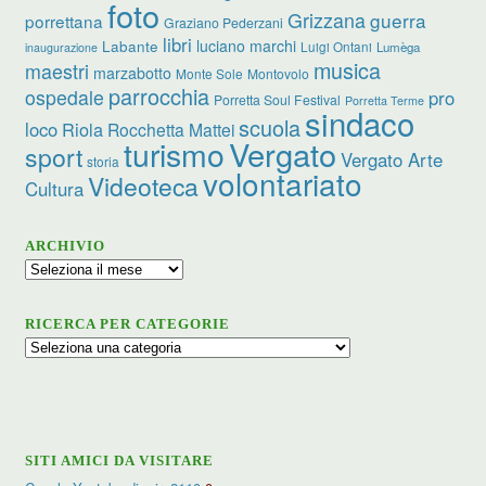
foto
Grizzana
guerra
porrettana
Graziano Pederzani
libri
luciano marchi
Labante
Luigi Ontani
Lumèga
inaugurazione
musica
maestri
marzabotto
Monte Sole
Montovolo
parrocchia
ospedale
pro
Porretta Soul Festival
Porretta Terme
sindaco
scuola
loco
Riola
Rocchetta Mattei
turismo
Vergato
sport
Vergato Arte
storia
volontariato
Videoteca
Cultura
ARCHIVIO
Archivio
RICERCA PER CATEGORIE
Ricerca
per
categorie
SITI AMICI DA VISITARE