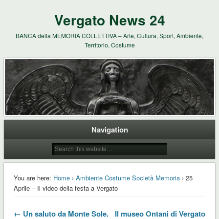
Vergato News 24
BANCA della MEMORIA COLLETTIVA – Arte, Cultura, Sport, Ambiente,
Territorio, Costume
Navigation
You are here:
Home
›
Ambiente Costume Società Memoria
› 25
Aprile – Il video della festa a Vergato
← Un saluto da Monte Sole.
Il museo Ontani di Vergato