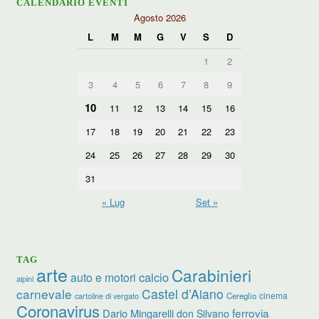
CALENDARIO EVENTI
Agosto 2026
L
M
M
G
V
S
D
1
2
3
4
5
6
7
8
9
10
11
12
13
14
15
16
17
18
19
20
21
22
23
24
25
26
27
28
29
30
31
« Lug
Set »
TAG
arte
Carabinieri
calcio
auto e motori
alpini
carnevale
Castel d’Aiano
cinema
Cereglio
cartoline di vergato
Coronavirus
ferrovia
Dario Mingarelli
don Silvano