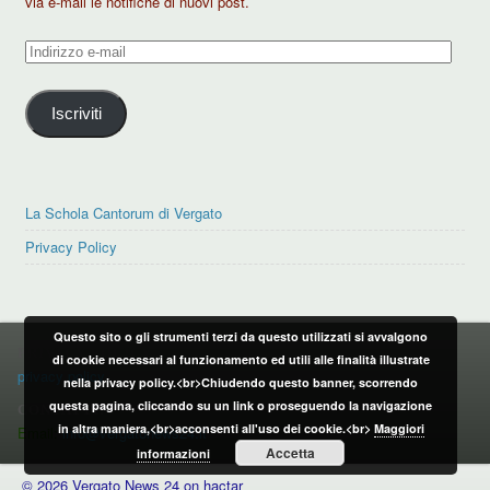
via e-mail le notifiche di nuovi post.
Indirizzo
e-
mail
Iscriviti
La Schola Cantorum di Vergato
Privacy Policy
Questo sito o gli strumenti terzi da questo utilizzati si avvalgono
PRIVACY POLICY
di cookie necessari al funzionamento ed utili alle finalità illustrate
privacy policy
nella privacy policy.<br>Chiudendo questo banner, scorrendo
questa pagina, cliccando su un link o proseguendo la navigazione
CONTATTI:
in altra maniera,<br>acconsenti all'uso dei cookie.<br>
Maggiori
Email:
info@vergatonews24.it
Accetta
informazioni
© 2026 Vergato News 24 on hactar