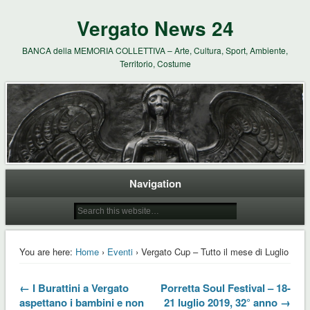
Vergato News 24
BANCA della MEMORIA COLLETTIVA – Arte, Cultura, Sport, Ambiente,
Territorio, Costume
Navigation
You are here:
Home
›
Eventi
› Vergato Cup – Tutto il mese di Luglio
← I Burattini a Vergato
Porretta Soul Festival – 18-
aspettano i bambini e non
21 luglio 2019, 32° anno →