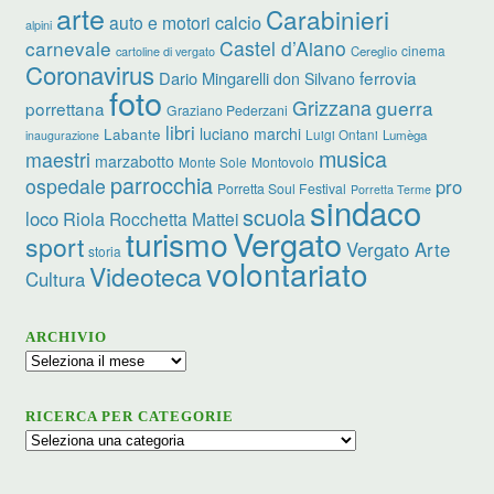
arte
Carabinieri
calcio
auto e motori
alpini
carnevale
Castel d’Aiano
cinema
Cereglio
cartoline di vergato
Coronavirus
ferrovia
Dario Mingarelli
don Silvano
foto
Grizzana
guerra
porrettana
Graziano Pederzani
libri
luciano marchi
Labante
Luigi Ontani
Lumèga
inaugurazione
musica
maestri
marzabotto
Monte Sole
Montovolo
parrocchia
ospedale
pro
Porretta Soul Festival
Porretta Terme
sindaco
scuola
loco
Riola
Rocchetta Mattei
turismo
Vergato
sport
Vergato Arte
storia
volontariato
Videoteca
Cultura
ARCHIVIO
Archivio
RICERCA PER CATEGORIE
Ricerca
per
categorie