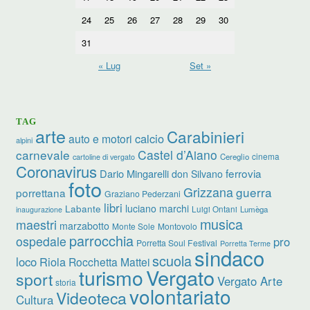
24
25
26
27
28
29
30
31
« Lug
Set »
TAG
arte
Carabinieri
calcio
auto e motori
alpini
carnevale
Castel d’Aiano
cinema
Cereglio
cartoline di vergato
Coronavirus
ferrovia
Dario Mingarelli
don Silvano
foto
Grizzana
guerra
porrettana
Graziano Pederzani
libri
luciano marchi
Labante
Luigi Ontani
Lumèga
inaugurazione
musica
maestri
marzabotto
Monte Sole
Montovolo
parrocchia
ospedale
pro
Porretta Soul Festival
Porretta Terme
sindaco
scuola
loco
Riola
Rocchetta Mattei
turismo
Vergato
sport
Vergato Arte
storia
volontariato
Videoteca
Cultura