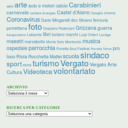
arte
Carabinieri
calcio
auto e motori
alpini
carnevale
Castel d’Aiano
cinema
Cereglio
cartoline di vergato
Coronavirus
ferrovia
Dario Mingarelli
don Silvano
foto
Grizzana
guerra
porrettana
Graziano Pederzani
libri
luciano marchi
Labante
Luigi Ontani
Lumèga
inaugurazione
musica
maestri
marzabotto
Monte Sole
Montovolo
parrocchia
ospedale
pro
Porretta Soul Festival
Porretta Terme
sindaco
scuola
loco
Riola
Rocchetta Mattei
turismo
Vergato
sport
Vergato Arte
storia
volontariato
Videoteca
Cultura
ARCHIVIO
Archivio
RICERCA PER CATEGORIE
Ricerca
per
categorie