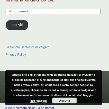
via e-mail le notifiche di nuovi post.
Indirizzo
e-
mail
Iscriviti
La Schola Cantorum di Vergato
Privacy Policy
Questo sito o gli strumenti terzi da questo utilizzati si avvalgono
PRIVACY POLICY
di cookie necessari al funzionamento ed utili alle finalità illustrate
privacy policy
nella privacy policy.<br>Chiudendo questo banner, scorrendo
questa pagina, cliccando su un link o proseguendo la navigazione
CONTATTI:
in altra maniera,<br>acconsenti all'uso dei cookie.<br>
Maggiori
Email:
info@vergatonews24.it
Accetta
informazioni
© 2026 Vergato News 24 on hactar