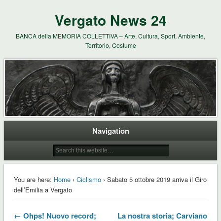
Vergato News 24
BANCA della MEMORIA COLLETTIVA – Arte, Cultura, Sport, Ambiente,
Territorio, Costume
Navigation
You are here:
Home
›
Ciclismo
› Sabato 5 ottobre 2019 arriva il Giro
dell’Emilia a Vergato
← Ohps! Nuovo record;
La nostra storia; Carviano