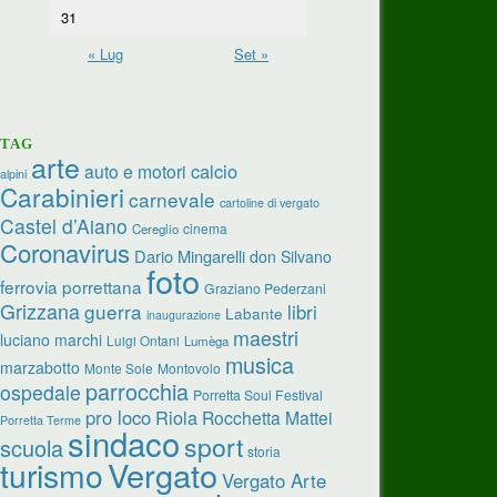
31
« Lug
Set »
TAG
arte
calcio
auto e motori
alpini
Carabinieri
carnevale
cartoline di vergato
Castel d’Aiano
cinema
Cereglio
Coronavirus
Dario Mingarelli
don Silvano
foto
ferrovia porrettana
Graziano Pederzani
Grizzana
guerra
libri
Labante
inaugurazione
maestri
luciano marchi
Luigi Ontani
Lumèga
musica
marzabotto
Monte Sole
Montovolo
parrocchia
ospedale
Porretta Soul Festival
pro loco
Riola
Rocchetta Mattei
Porretta Terme
sindaco
sport
scuola
storia
turismo
Vergato
Vergato Arte