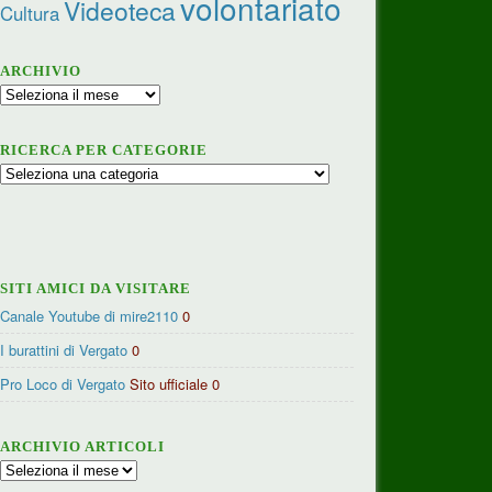
volontariato
Videoteca
Cultura
ARCHIVIO
Archivio
RICERCA PER CATEGORIE
Ricerca
per
categorie
SITI AMICI DA VISITARE
Canale Youtube di mire2110
0
I burattini di Vergato
0
Pro Loco di Vergato
Sito ufficiale 0
ARCHIVIO ARTICOLI
Archivio
articoli