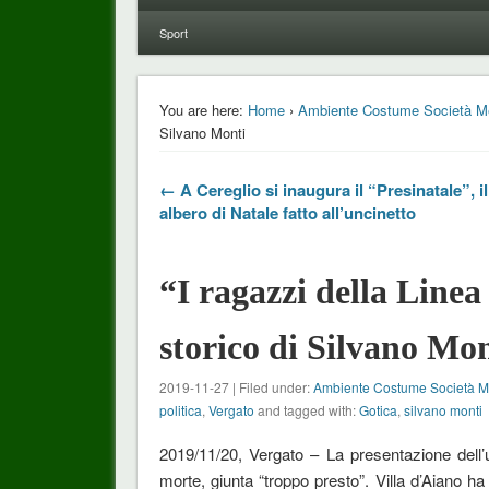
Sport
You are here:
Home
›
Ambiente Costume Società M
Silvano Monti
← A Cereglio si inaugura il “Presinatale”, i
albero di Natale fatto all’uncinetto
“I ragazzi della Line
storico di Silvano Mon
2019-11-27 | Filed under:
Ambiente Costume Società 
politica
,
Vergato
and tagged with:
Gotica
,
silvano monti
2019/11/20, Vergato – La presentazione dell’
morte, giunta “troppo presto”. Villa d’Aiano ha