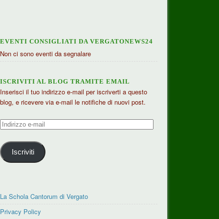
EVENTI CONSIGLIATI DA VERGATONEWS24
Non ci sono eventi da segnalare
ISCRIVITI AL BLOG TRAMITE EMAIL
Inserisci il tuo indirizzo e-mail per iscriverti a questo
blog, e ricevere via e-mail le notifiche di nuovi post.
Indirizzo
e-
mail
Iscriviti
La Schola Cantorum di Vergato
Privacy Policy