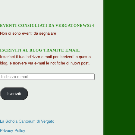
EVENTI CONSIGLIATI DA VERGATONEWS24
Non ci sono eventi da segnalare
ISCRIVITI AL BLOG TRAMITE EMAIL
Inserisci il tuo indirizzo e-mail per iscriverti a questo
blog, e ricevere via e-mail le notifiche di nuovi post.
Indirizzo
e-
mail
Iscriviti
La Schola Cantorum di Vergato
Privacy Policy