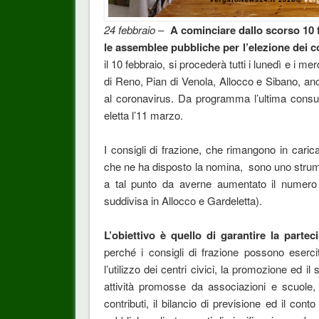
24 febbraio
–
A cominciare dallo scorso 10 
le assemblee pubbliche per l’elezione dei co
il 10 febbraio, si procederà tutti i lunedì e i m
di Reno, Pian di Venola, Allocco e Sibano, anc
al coronavirus. Da programma l’ultima consu
eletta l’11 marzo.
I consigli di frazione, che rimangono in cari
che ne ha disposto la nomina, sono uno strum
a tal punto da averne aumentato il numero 
suddivisa in Allocco e Gardeletta).
L’obiettivo è quello di garantire la parteci
perché i consigli di frazione possono esercit
l’utilizzo dei centri civici, la promozione ed i
attività promosse da associazioni e scuole, 
contributi, il bilancio di previsione ed il co