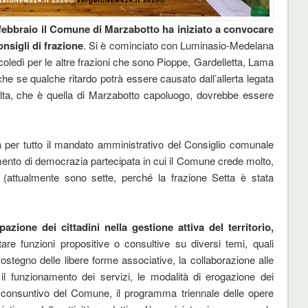
febbraio il Comune di Marzabotto ha iniziato a convocare
nsigli di frazione
. Si è cominciato con Luminasio-Medelana
ercoledì per le altre frazioni che sono Pioppe, Gardelletta, Lama
he se qualche ritardo potrà essere causato dall’allerta legata
lta, che è quella di Marzabotto capoluogo, dovrebbe essere
ca per tutto il mandato amministrativo del Consiglio comunale
ento di democrazia partecipata in cui il Comune crede molto,
(attualmente sono sette, perché la frazione Setta è stata
pazione dei cittadini nella gestione attiva del territorio,
are funzioni propositive o consultive su diversi temi, quali
l sostegno delle libere forme associative, la collaborazione alle
il funzionamento dei servizi, le modalità di erogazione dei
nto consuntivo del Comune, il programma triennale delle opere