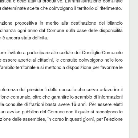
nistica e delle attività produttive. L’amministrazione comunale
 determinate scelte che coinvolgano il territorio di riferimento.
zione propositiva in merito alla destinazione del bilancio
adinanza ogni anno dal Comune sulla base delle disponibilità
 è ancora stata definita.
ere invitato a partecipare alle sedute del Consiglio Comunale
e essere aperte ai cittadini, le consulte coinvolgono nelle loro
ambito territoriale e si mettono a disposizione per favorirne le
nferenza dei presidenti delle consulte che serve a favorire il
ione comunale, oltre che garantire lo scambio di informazioni
le consulte di frazioni basta avere 16 anni. Per essere eletti
d un avviso pubblico del Comune con il quale si raccolgono le
one delle assemblee, in corso in questi giorni, per l’elezione