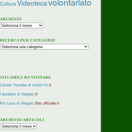
volontariato
Videoteca
Cultura
ARCHIVIO
Archivio
RICERCA PER CATEGORIE
Ricerca
per
categorie
SITI AMICI DA VISITARE
Canale Youtube di mire2110
0
I burattini di Vergato
0
Pro Loco di Vergato
Sito ufficiale 0
ARCHIVIO ARTICOLI
Archivio
articoli