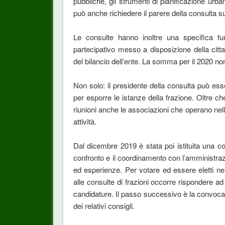
pubbliche, gli strumenti di pianificazione urba
può anche richiedere il parere della consulta su
Le consulte hanno inoltre una specifica fun
partecipativo messo a disposizione della citt
del bilancio dell’ente. La somma per il 2020 non
Non solo: il presidente della consulta può ess
per esporre le istanze della frazione. Oltre ch
riunioni anche le associazioni che operano nell’
attività.
Dal dicembre 2019 è stata poi istituita una co
confronto e il coordinamento con l’amministraz
ed esperienze. Per votare ed essere eletti nel
alle consulte di frazioni occorre rispondere a
candidature. Il passo successivo è la convocazi
dei relativi consigli.