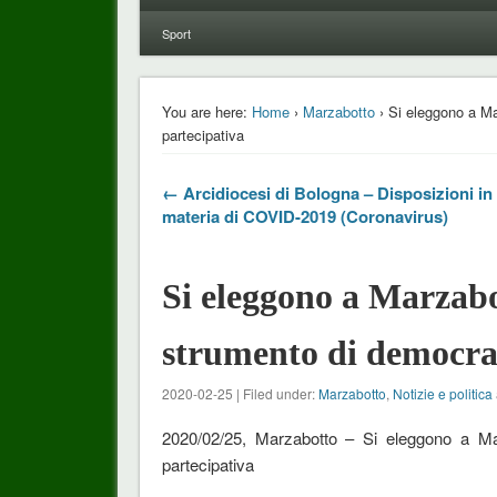
Sport
You are here:
Home
›
Marzabotto
› Si eleggono a Ma
partecipativa
← Arcidiocesi di Bologna – Disposizioni in
materia di COVID-2019 (Coronavirus)
Si eleggono a Marzabot
strumento di democraz
2020-02-25 | Filed under:
Marzabotto
,
Notizie e politica
2020/02/25, Marzabotto – Si eleggono a Mar
partecipativa