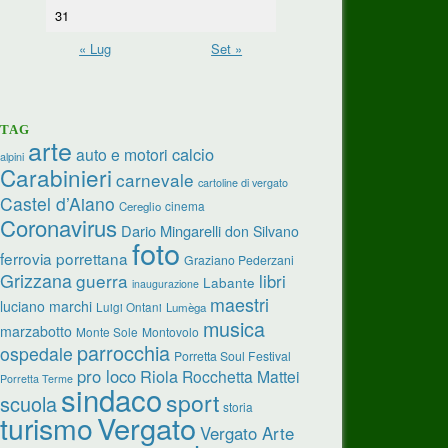
31
« Lug
Set »
TAG
arte
calcio
auto e motori
alpini
Carabinieri
carnevale
cartoline di vergato
Castel d’Aiano
cinema
Cereglio
Coronavirus
Dario Mingarelli
don Silvano
foto
ferrovia porrettana
Graziano Pederzani
Grizzana
guerra
libri
Labante
inaugurazione
maestri
luciano marchi
Luigi Ontani
Lumèga
musica
marzabotto
Monte Sole
Montovolo
parrocchia
ospedale
Porretta Soul Festival
pro loco
Riola
Rocchetta Mattei
Porretta Terme
sindaco
sport
scuola
storia
turismo
Vergato
Vergato Arte