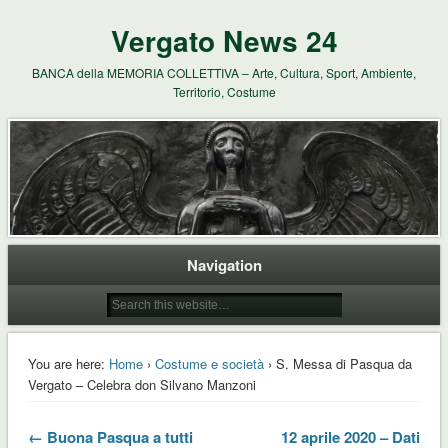
Vergato News 24
BANCA della MEMORIA COLLETTIVA – Arte, Cultura, Sport, Ambiente,
Territorio, Costume
Navigation
You are here:
Home
›
Costume e società
› S. Messa di Pasqua da
Vergato – Celebra don Silvano Manzoni
← Buona Pasqua a tutti
12 aprile 2020 – Dati