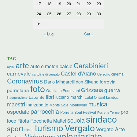
17
18
19
20
21
22
23
24
25
26
27
28
29
30
31
« Lug
Set »
TAG
arte
Carabinieri
calcio
auto e motori
alpini
carnevale
Castel d’Aiano
cinema
Cereglio
cartoline di vergato
Coronavirus
ferrovia
Dario Mingarelli
don Silvano
foto
Grizzana
guerra
porrettana
Graziano Pederzani
libri
luciano marchi
Labante
Luigi Ontani
Lumèga
inaugurazione
musica
maestri
marzabotto
Monte Sole
Montovolo
parrocchia
ospedale
pro
Porretta Soul Festival
Porretta Terme
sindaco
scuola
loco
Riola
Rocchetta Mattei
turismo
Vergato
sport
Vergato Arte
storia
volontariato
Videoteca