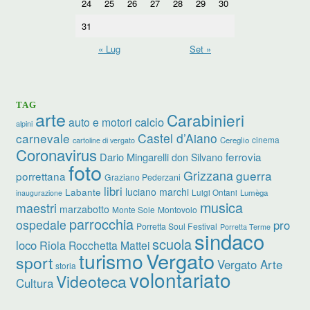
24
25
26
27
28
29
30
31
« Lug
Set »
TAG
arte
Carabinieri
calcio
auto e motori
alpini
carnevale
Castel d’Aiano
cinema
Cereglio
cartoline di vergato
Coronavirus
ferrovia
Dario Mingarelli
don Silvano
foto
Grizzana
guerra
porrettana
Graziano Pederzani
libri
luciano marchi
Labante
Luigi Ontani
Lumèga
inaugurazione
musica
maestri
marzabotto
Monte Sole
Montovolo
parrocchia
ospedale
pro
Porretta Soul Festival
Porretta Terme
sindaco
scuola
loco
Riola
Rocchetta Mattei
turismo
Vergato
sport
Vergato Arte
storia
volontariato
Videoteca
Cultura