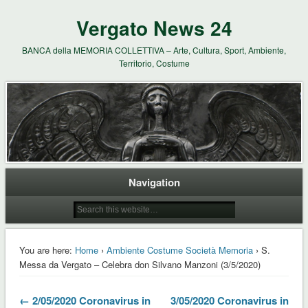
Vergato News 24
BANCA della MEMORIA COLLETTIVA – Arte, Cultura, Sport, Ambiente,
Territorio, Costume
Navigation
You are here:
Home
›
Ambiente Costume Società Memoria
› S.
Messa da Vergato – Celebra don Silvano Manzoni (3/5/2020)
← 2/05/2020 Coronavirus in
3/05/2020 Coronavirus in