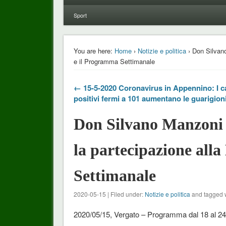
Sport
You are here:
Home
›
Notizie e politica
› Don Silvano
e il Programma Settimanale
← 15-5-2020 Coronavirus in Appennino: I c
positivi fermi a 101 aumentano le guarigioni
Don Silvano Manzoni 
la partecipazione all
Settimanale
2020-05-15 | Filed under:
Notizie e politica
and tagged 
2020/05/15, Vergato – Programma dal 18 al 24 