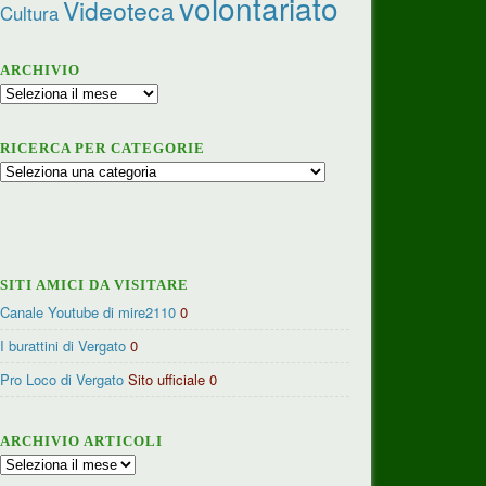
volontariato
Videoteca
Cultura
ARCHIVIO
Archivio
RICERCA PER CATEGORIE
Ricerca
per
categorie
SITI AMICI DA VISITARE
Canale Youtube di mire2110
0
I burattini di Vergato
0
Pro Loco di Vergato
Sito ufficiale 0
ARCHIVIO ARTICOLI
Archivio
articoli