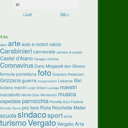
31
« Lug
Set »
TAG
arte
calcio
auto e motori
alpini
Carabinieri
carnevale
cartoline di vergato
Castel d’Aiano
cinema
Cereglio
Coronavirus
Dario Mingarelli
don Silvano
foto
ferrovia porrettana
Graziano Pederzani
Grizzana
guerra
libri
Labante
inaugurazione
maestri
luciano marchi
Luigi Ontani
Lumèga
musica
marzabotto
Monte Sole
Montovolo
parrocchia
ospedale
Porretta Soul Festival
pro loco
Riola
Rocchetta Mattei
Porretta Terme
sindaco
sport
scuola
storia
Vergato
turismo
Vergato Arte