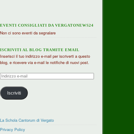
EVENTI CONSIGLIATI DA VERGATONEWS24
Non ci sono eventi da segnalare
ISCRIVITI AL BLOG TRAMITE EMAIL
Inserisci il tuo indirizzo e-mail per iscriverti a questo
blog, e ricevere via e-mail le notifiche di nuovi post.
Indirizzo
e-
mail
Iscriviti
La Schola Cantorum di Vergato
Privacy Policy