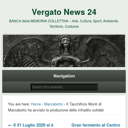
Vergato News 24
BANCA della MEMORIA COLLETTIVA – Arte, Cultura, Sport, Ambiente,
Territorio, Costume
Navigation
You are here:
Home
›
Marzabotto
› Il Tacchificio Monti di
Marzabotto ha avviato la produzione delle infradito solidali
← Il 31 Luglio 2020 si è
Gran fermento al Centro