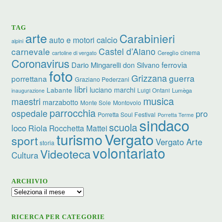
TAG
arte
Carabinieri
calcio
auto e motori
alpini
carnevale
Castel d’Aiano
cinema
Cereglio
cartoline di vergato
Coronavirus
ferrovia
Dario Mingarelli
don Silvano
foto
Grizzana
guerra
porrettana
Graziano Pederzani
libri
luciano marchi
Labante
Luigi Ontani
Lumèga
inaugurazione
musica
maestri
marzabotto
Monte Sole
Montovolo
parrocchia
ospedale
pro
Porretta Soul Festival
Porretta Terme
sindaco
scuola
loco
Riola
Rocchetta Mattei
turismo
Vergato
sport
Vergato Arte
storia
volontariato
Videoteca
Cultura
ARCHIVIO
Archivio
RICERCA PER CATEGORIE