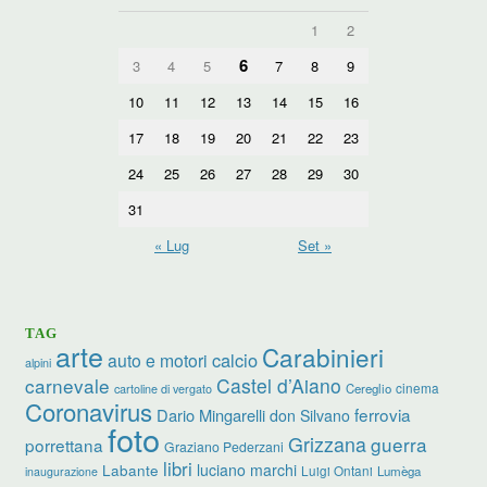
1
2
6
3
4
5
7
8
9
10
11
12
13
14
15
16
17
18
19
20
21
22
23
24
25
26
27
28
29
30
31
« Lug
Set »
TAG
arte
Carabinieri
calcio
auto e motori
alpini
carnevale
Castel d’Aiano
cinema
Cereglio
cartoline di vergato
Coronavirus
ferrovia
Dario Mingarelli
don Silvano
foto
Grizzana
guerra
porrettana
Graziano Pederzani
libri
luciano marchi
Labante
Luigi Ontani
Lumèga
inaugurazione