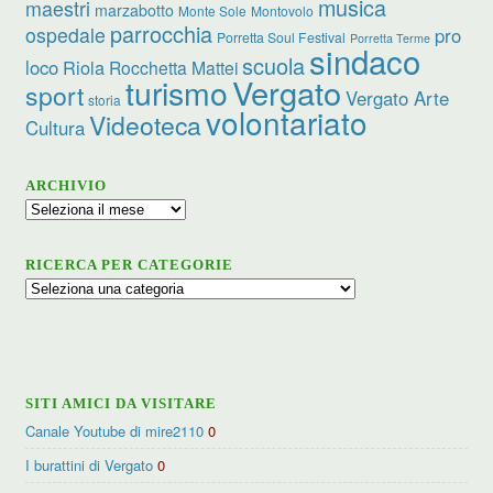
musica
maestri
marzabotto
Monte Sole
Montovolo
parrocchia
ospedale
pro
Porretta Soul Festival
Porretta Terme
sindaco
scuola
loco
Riola
Rocchetta Mattei
turismo
Vergato
sport
Vergato Arte
storia
volontariato
Videoteca
Cultura
ARCHIVIO
Archivio
RICERCA PER CATEGORIE
Ricerca
per
categorie
SITI AMICI DA VISITARE
Canale Youtube di mire2110
0
I burattini di Vergato
0