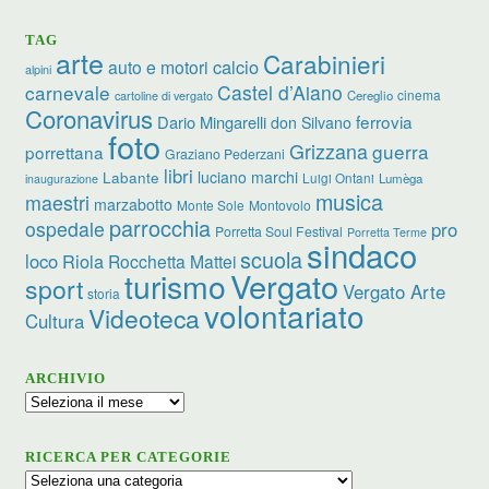
TAG
arte
Carabinieri
calcio
auto e motori
alpini
carnevale
Castel d’Aiano
cinema
Cereglio
cartoline di vergato
Coronavirus
ferrovia
Dario Mingarelli
don Silvano
foto
Grizzana
guerra
porrettana
Graziano Pederzani
libri
luciano marchi
Labante
Luigi Ontani
Lumèga
inaugurazione
musica
maestri
marzabotto
Monte Sole
Montovolo
parrocchia
ospedale
pro
Porretta Soul Festival
Porretta Terme
sindaco
scuola
loco
Riola
Rocchetta Mattei
turismo
Vergato
sport
Vergato Arte
storia
volontariato
Videoteca
Cultura
ARCHIVIO
Archivio
RICERCA PER CATEGORIE
Ricerca