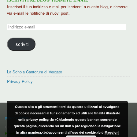
ISCRIVITI AL BLOG TRAMITE EMAIL
Inserisci il tuo indirizzo e-mail per iscriverti a questo blog, e ricevere
via e-mail le notifiche di nuovi post.
Indirizzo
e-
mail
Iscriviti
La Schola Cantorum di Vergato
Privacy Policy
Questo sito o gli strumenti terzi da questo utilizzati si avvalgono
PRIVACY POLICY
di cookie necessari al funzionamento ed utili alle finalità illustrate
privacy policy
nella privacy policy.<br>Chiudendo questo banner, scorrendo
questa pagina, cliccando su un link o proseguendo la navigazione
CONTATTI:
in altra maniera,<br>acconsenti all'uso dei cookie.<br>
Maggiori
Email:
info@vergatonews24.it