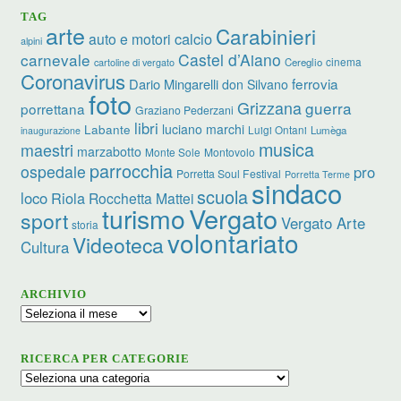
TAG
arte
Carabinieri
calcio
auto e motori
alpini
carnevale
Castel d’Aiano
cinema
Cereglio
cartoline di vergato
Coronavirus
ferrovia
Dario Mingarelli
don Silvano
foto
Grizzana
guerra
porrettana
Graziano Pederzani
libri
luciano marchi
Labante
Luigi Ontani
Lumèga
inaugurazione
musica
maestri
marzabotto
Monte Sole
Montovolo
parrocchia
ospedale
pro
Porretta Soul Festival
Porretta Terme
sindaco
scuola
loco
Riola
Rocchetta Mattei
turismo
Vergato
sport
Vergato Arte
storia
volontariato
Videoteca
Cultura
ARCHIVIO
Archivio
RICERCA PER CATEGORIE
Ricerca
per