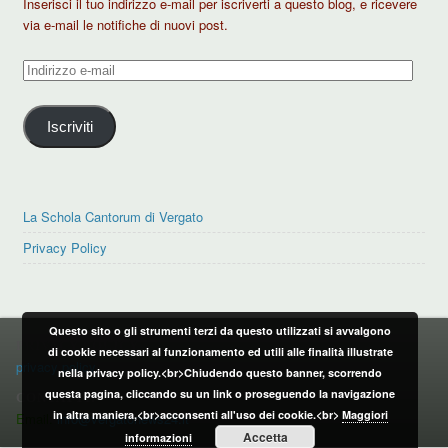
Inserisci il tuo indirizzo e-mail per iscriverti a questo blog, e ricevere
via e-mail le notifiche di nuovi post.
Indirizzo
e-
mail
Iscriviti
La Schola Cantorum di Vergato
Privacy Policy
Questo sito o gli strumenti terzi da questo utilizzati si avvalgono
PRIVACY POLICY
di cookie necessari al funzionamento ed utili alle finalità illustrate
privacy policy
nella privacy policy.<br>Chiudendo questo banner, scorrendo
questa pagina, cliccando su un link o proseguendo la navigazione
CONTATTI:
in altra maniera,<br>acconsenti all'uso dei cookie.<br>
Maggiori
Email:
info@vergatonews24.it
Accetta
informazioni