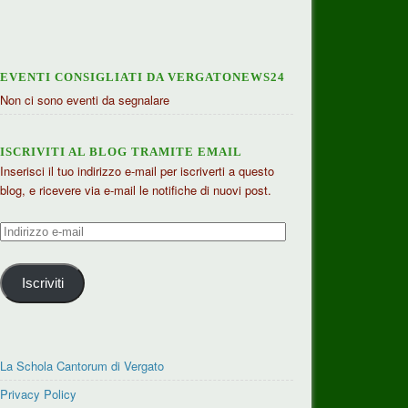
EVENTI CONSIGLIATI DA VERGATONEWS24
Non ci sono eventi da segnalare
ISCRIVITI AL BLOG TRAMITE EMAIL
Inserisci il tuo indirizzo e-mail per iscriverti a questo
blog, e ricevere via e-mail le notifiche di nuovi post.
Indirizzo
e-
mail
Iscriviti
La Schola Cantorum di Vergato
Privacy Policy