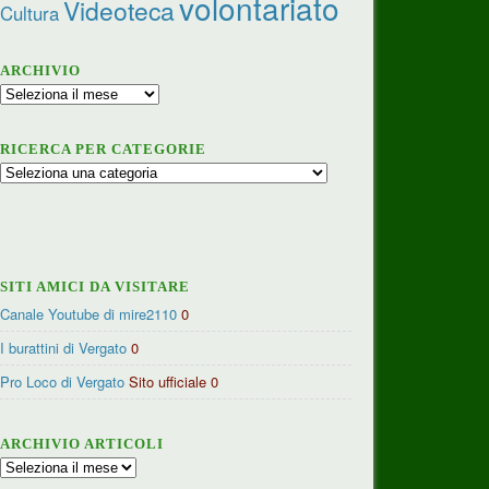
volontariato
Videoteca
Cultura
ARCHIVIO
Archivio
RICERCA PER CATEGORIE
Ricerca
per
categorie
SITI AMICI DA VISITARE
Canale Youtube di mire2110
0
I burattini di Vergato
0
Pro Loco di Vergato
Sito ufficiale 0
ARCHIVIO ARTICOLI
Archivio
articoli