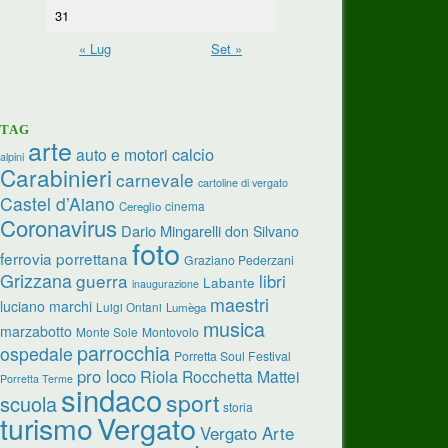
31
« Lug
Set »
TAG
arte
calcio
auto e motori
alpini
Carabinieri
carnevale
cartoline di vergato
Castel d’Aiano
cinema
Cereglio
Coronavirus
Dario Mingarelli
don Silvano
foto
ferrovia porrettana
Graziano Pederzani
Grizzana
guerra
libri
Labante
inaugurazione
maestri
luciano marchi
Luigi Ontani
Lumèga
musica
marzabotto
Monte Sole
Montovolo
parrocchia
ospedale
Porretta Soul Festival
pro loco
Riola
Rocchetta Mattei
Porretta Terme
sindaco
sport
scuola
storia
turismo
Vergato
Vergato Arte