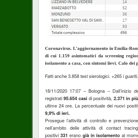
Coronavirus. L’aggiornamento in Emilia-Romag
di cui 1.159 asintomatici da screening regiona
isolamento a casa, con sintomi lievi. Calo dei p
Fatti anche 3.858 test sierologici. +265 i guarit
18/11/2020 17:07 – Bologna – Dall’inizio d
registrati
95.654
casi
di positività,
2.371
in più
ultime 24 ore. La percentuale dei nuovi positiv
9,9% di ieri
.
Prosegue l’attività di controllo e prevenzion
nell’ambito delle attività di contact trac
positivi
331
erano
già in isolamento
al mome