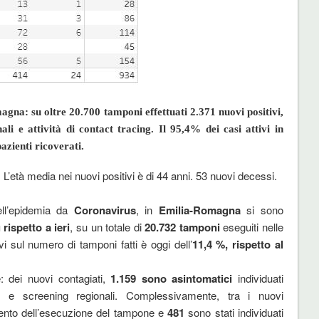
na: su oltre 20.700 tamponi effettuati 2.371 nuovi positivi,
li e attività di contact tracing. Il 95,4% dei casi attivi in
azienti ricoverati.
i. L’età media nei nuovi positivi è di 44 anni. 53 nuovi decessi.
ell’epidemia da
Coronavirus
, in
Emilia-Romagna
si sono
 rispetto a ieri
, su un totale di
20.732
tamponi
eseguiti nelle
i sul numero di tamponi fatti è oggi dell’
11,4
%
, rispetto al
e: dei nuovi contagiati,
1.159
sono asintomatici
individuati
ing e screening regionali. Complessivamente, tra i nuovi
nto dell’esecuzione del tampone e
481
sono stati individuati