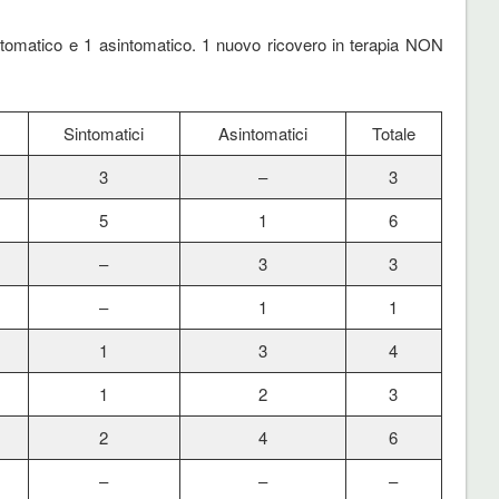
intomatico e 1 asintomatico. 1 nuovo ricovero in terapia NON
Sintomatici
Asintomatici
Totale
3
–
3
5
1
6
–
3
3
–
1
1
1
3
4
1
2
3
2
4
6
–
–
–