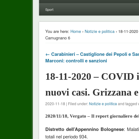
Sport
You are here:
Home
›
Notizie e politica
› 18-11-2020 
Camugnano 6
← Carabinieri – Castiglione dei Pepoli e Sa
Marconi: controlli e sanzioni
18-11-2020 – COVID i
nuovi casi. Grizzana
2020-11-18 | Filed under:
Notizie e politica
and tagged 
2020/11/18, Vergato – Il report giornaliero de
Distretto dell’Appennino Bolognese
: Malat
totali nel periodo 934.