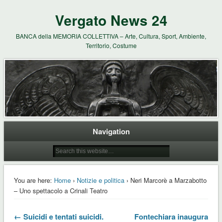
Vergato News 24
BANCA della MEMORIA COLLETTIVA – Arte, Cultura, Sport, Ambiente,
Territorio, Costume
Navigation
You are here:
Home
›
Notizie e politica
› Neri Marcorè a Marzabotto
– Uno spettacolo a Crinali Teatro
← Suicidi e tentati suicidi.
Fontechiara inaugura