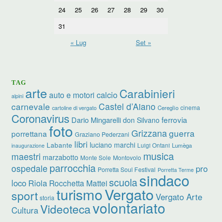
24
25
26
27
28
29
30
31
« Lug
Set »
TAG
arte
Carabinieri
calcio
auto e motori
alpini
carnevale
Castel d’Aiano
cinema
Cereglio
cartoline di vergato
Coronavirus
ferrovia
Dario Mingarelli
don Silvano
foto
Grizzana
guerra
porrettana
Graziano Pederzani
libri
luciano marchi
Labante
Luigi Ontani
Lumèga
inaugurazione
musica
maestri
marzabotto
Monte Sole
Montovolo
parrocchia
ospedale
pro
Porretta Soul Festival
Porretta Terme
sindaco
scuola
loco
Riola
Rocchetta Mattei
turismo
Vergato
sport
Vergato Arte
storia
volontariato
Videoteca
Cultura