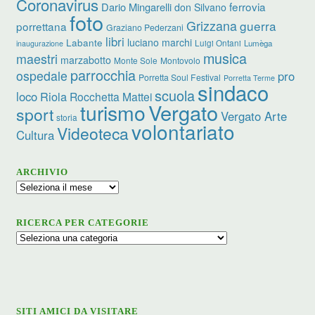
Coronavirus
ferrovia
Dario Mingarelli
don Silvano
foto
Grizzana
guerra
porrettana
Graziano Pederzani
libri
luciano marchi
Labante
Luigi Ontani
Lumèga
inaugurazione
musica
maestri
marzabotto
Monte Sole
Montovolo
parrocchia
ospedale
pro
Porretta Soul Festival
Porretta Terme
sindaco
scuola
loco
Riola
Rocchetta Mattei
turismo
Vergato
sport
Vergato Arte
storia
volontariato
Videoteca
Cultura
ARCHIVIO
Archivio
RICERCA PER CATEGORIE
Ricerca
per
categorie
SITI AMICI DA VISITARE