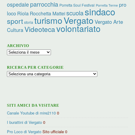
parrocchia
ospedale
pro
Porretta Soul Festival
Porretta Terme
sindaco
scuola
loco
Riola
Rocchetta Mattei
turismo
Vergato
sport
Vergato Arte
storia
volontariato
Videoteca
Cultura
ARCHIVIO
Archivio
RICERCA PER CATEGORIE
Ricerca
per
categorie
SITI AMICI DA VISITARE
Canale Youtube di mire2110
0
I burattini di Vergato
0
Pro Loco di Vergato
Sito ufficiale 0