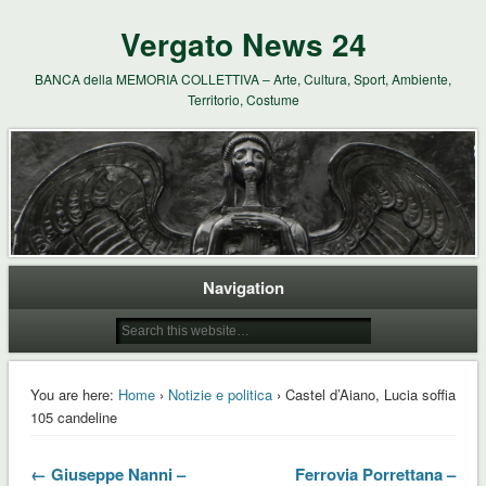
Vergato News 24
BANCA della MEMORIA COLLETTIVA – Arte, Cultura, Sport, Ambiente,
Territorio, Costume
Navigation
You are here:
Home
›
Notizie e politica
› Castel d’Aiano, Lucia soffia
105 candeline
← Giuseppe Nanni –
Ferrovia Porrettana –