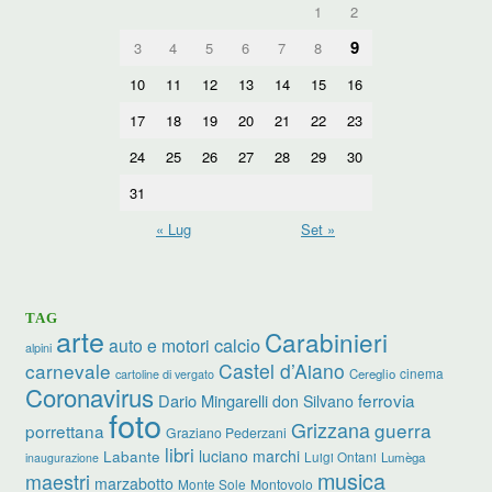
1
2
9
3
4
5
6
7
8
10
11
12
13
14
15
16
17
18
19
20
21
22
23
24
25
26
27
28
29
30
31
« Lug
Set »
TAG
arte
Carabinieri
calcio
auto e motori
alpini
carnevale
Castel d’Aiano
cinema
Cereglio
cartoline di vergato
Coronavirus
ferrovia
Dario Mingarelli
don Silvano
foto
Grizzana
guerra
porrettana
Graziano Pederzani
libri
luciano marchi
Labante
Luigi Ontani
Lumèga
inaugurazione
musica
maestri
marzabotto
Monte Sole
Montovolo