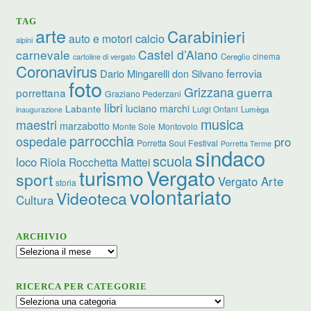
TAG
arte
Carabinieri
calcio
auto e motori
alpini
carnevale
Castel d’Aiano
cinema
Cereglio
cartoline di vergato
Coronavirus
ferrovia
Dario Mingarelli
don Silvano
foto
Grizzana
guerra
porrettana
Graziano Pederzani
libri
luciano marchi
Labante
Luigi Ontani
Lumèga
inaugurazione
musica
maestri
marzabotto
Monte Sole
Montovolo
parrocchia
ospedale
pro
Porretta Soul Festival
Porretta Terme
sindaco
scuola
loco
Riola
Rocchetta Mattei
turismo
Vergato
sport
Vergato Arte
storia
volontariato
Videoteca
Cultura
ARCHIVIO
Archivio
RICERCA PER CATEGORIE
Ricerca