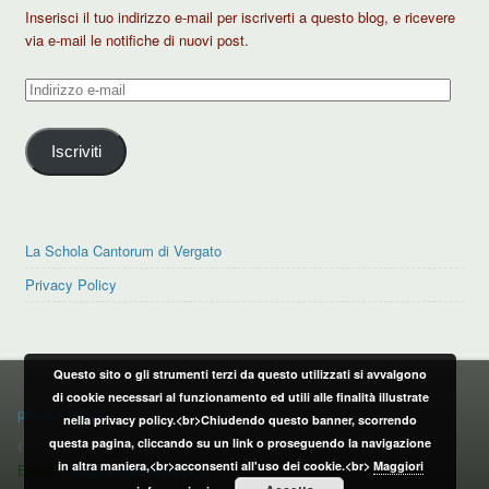
Inserisci il tuo indirizzo e-mail per iscriverti a questo blog, e ricevere
via e-mail le notifiche di nuovi post.
Indirizzo
e-
mail
Iscriviti
La Schola Cantorum di Vergato
Privacy Policy
Questo sito o gli strumenti terzi da questo utilizzati si avvalgono
PRIVACY POLICY
di cookie necessari al funzionamento ed utili alle finalità illustrate
privacy policy
nella privacy policy.<br>Chiudendo questo banner, scorrendo
questa pagina, cliccando su un link o proseguendo la navigazione
CONTATTI:
in altra maniera,<br>acconsenti all'uso dei cookie.<br>
Maggiori
Email:
info@vergatonews24.it