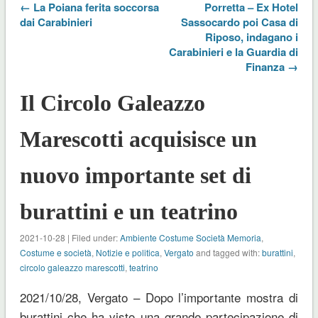
← La Poiana ferita soccorsa
Porretta – Ex Hotel
dai Carabinieri
Sassocardo poi Casa di
Riposo, indagano i
Carabinieri e la Guardia di
Finanza →
Il Circolo Galeazzo
Marescotti acquisisce un
nuovo importante set di
burattini e un teatrino
2021-10-28 | Filed under:
Ambiente Costume Società Memoria
,
Costume e società
,
Notizie e politica
,
Vergato
and tagged with:
burattini
,
circolo galeazzo marescotti
,
teatrino
2021/10/28, Vergato – Dopo l’importante mostra di
burattini che ha visto una grande partecipazione di