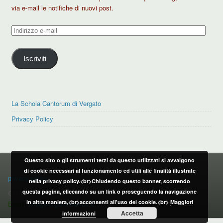
via e-mail le notifiche di nuovi post.
Indirizzo
e-
mail
Iscriviti
La Schola Cantorum di Vergato
Privacy Policy
Questo sito o gli strumenti terzi da questo utilizzati si avvalgono
PRIVACY POLICY
di cookie necessari al funzionamento ed utili alle finalità illustrate
privacy policy
nella privacy policy.<br>Chiudendo questo banner, scorrendo
questa pagina, cliccando su un link o proseguendo la navigazione
CONTATTI:
in altra maniera,<br>acconsenti all'uso dei cookie.<br>
Maggiori
Email:
info@vergatonews24.it
Accetta
informazioni