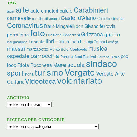
TAG
arte
Carabinieri
calcio
auto e motori
alpini
carnevale
Castel d’Aiano
cinema
Cereglio
cartoline di vergato
Coronavirus
ferrovia
Dario Mingarelli
don Silvano
foto
Grizzana
guerra
porrettana
Graziano Pederzani
libri
luciano marchi
Labante
Luigi Ontani
Lumèga
inaugurazione
musica
maestri
marzabotto
Monte Sole
Montovolo
parrocchia
ospedale
pro
Porretta Soul Festival
Porretta Terme
sindaco
scuola
loco
Riola
Rocchetta Mattei
turismo
Vergato
sport
Vergato Arte
storia
volontariato
Videoteca
Cultura
ARCHIVIO
Archivio
RICERCA PER CATEGORIE
Ricerca
per