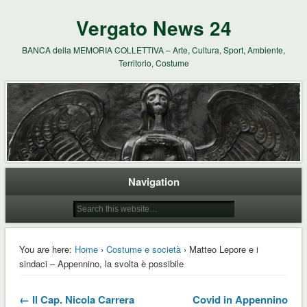
Vergato News 24
BANCA della MEMORIA COLLETTIVA – Arte, Cultura, Sport, Ambiente,
Territorio, Costume
Navigation
You are here:
Home
›
Costume e società
› Matteo Lepore e i
sindaci – Appennino, la svolta è possibile
← Il Cap. Nicola Carrera
Covid in Appennino