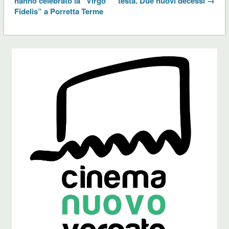
hanno celebrato la “Virgo
testa. Due nuovi decessi →
Fidelis” a Porretta Terme