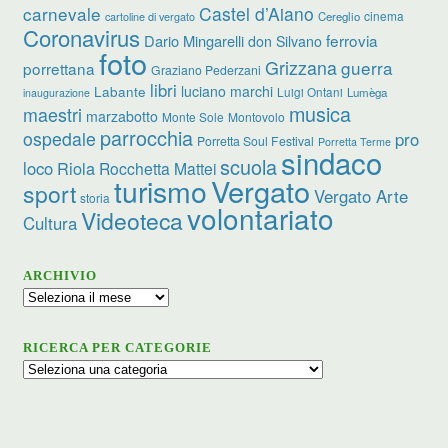
carnevale
Castel d’Aiano
cinema
Cereglio
cartoline di vergato
Coronavirus
ferrovia
Dario Mingarelli
don Silvano
foto
Grizzana
guerra
porrettana
Graziano Pederzani
libri
luciano marchi
Labante
Luigi Ontani
Lumèga
inaugurazione
musica
maestri
marzabotto
Monte Sole
Montovolo
parrocchia
ospedale
pro
Porretta Soul Festival
Porretta Terme
sindaco
scuola
loco
Riola
Rocchetta Mattei
turismo
Vergato
sport
Vergato Arte
storia
volontariato
Videoteca
Cultura
ARCHIVIO
Archivio
RICERCA PER CATEGORIE
Ricerca
per
categorie