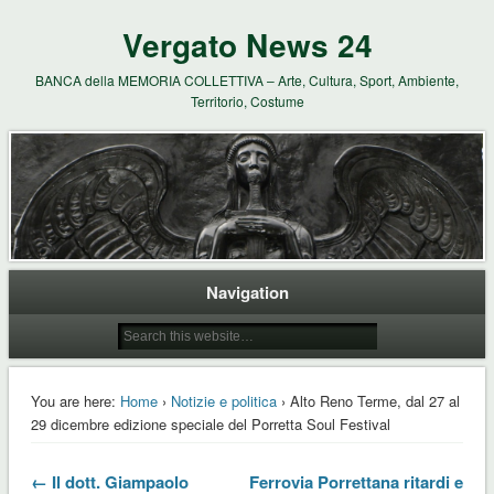
Vergato News 24
BANCA della MEMORIA COLLETTIVA – Arte, Cultura, Sport, Ambiente,
Territorio, Costume
Navigation
You are here:
Home
›
Notizie e politica
› Alto Reno Terme, dal 27 al
29 dicembre edizione speciale del Porretta Soul Festival
← Il dott. Giampaolo
Ferrovia Porrettana ritardi e