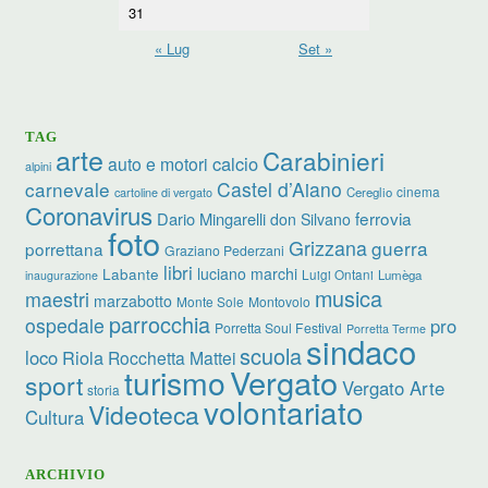
31
« Lug
Set »
TAG
arte
Carabinieri
calcio
auto e motori
alpini
carnevale
Castel d’Aiano
cinema
Cereglio
cartoline di vergato
Coronavirus
ferrovia
Dario Mingarelli
don Silvano
foto
Grizzana
guerra
porrettana
Graziano Pederzani
libri
luciano marchi
Labante
Luigi Ontani
Lumèga
inaugurazione
musica
maestri
marzabotto
Monte Sole
Montovolo
parrocchia
ospedale
pro
Porretta Soul Festival
Porretta Terme
sindaco
scuola
loco
Riola
Rocchetta Mattei
turismo
Vergato
sport
Vergato Arte
storia
volontariato
Videoteca
Cultura
ARCHIVIO