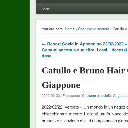
Sport
You are here:
Home
›
Costume e società
› Catullo e
← Report Covid in Appennino 22/02/2022 – T
Comuni ancora a due cifre; i casi, i decessi 
dose
Catullo e Bruno Hair 
Giappone
2022-02-23 | Filed under:
Costume e società
,
Vergato
an
2022/02/22, Vergato – Un mondo in un negozio q
chiacchierare mentre i clienti usufruivano d
presenze silenziose di altri riempivano la giorn