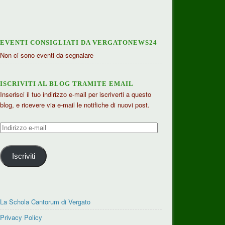
EVENTI CONSIGLIATI DA VERGATONEWS24
Non ci sono eventi da segnalare
ISCRIVITI AL BLOG TRAMITE EMAIL
Inserisci il tuo indirizzo e-mail per iscriverti a questo
blog, e ricevere via e-mail le notifiche di nuovi post.
Indirizzo
e-
mail
Iscriviti
La Schola Cantorum di Vergato
Privacy Policy