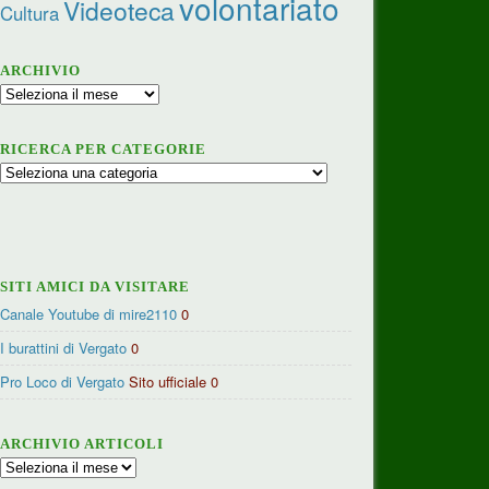
volontariato
Videoteca
Cultura
ARCHIVIO
Archivio
RICERCA PER CATEGORIE
Ricerca
per
categorie
SITI AMICI DA VISITARE
Canale Youtube di mire2110
0
I burattini di Vergato
0
Pro Loco di Vergato
Sito ufficiale 0
ARCHIVIO ARTICOLI
Archivio
articoli