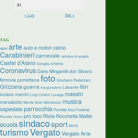
31
« Lug
Set »
TAG
arte
calcio
auto e motori
alpini
Carabinieri
carnevale
cartoline di vergato
Castel d’Aiano
cinema
Cereglio
Coronavirus
Dario Mingarelli
don Silvano
foto
ferrovia porrettana
Graziano Pederzani
Grizzana
guerra
libri
Labante
inaugurazione
maestri
luciano marchi
Luigi Ontani
Lumèga
musica
marzabotto
Monte Sole
Montovolo
parrocchia
ospedale
Porretta Soul Festival
pro loco
Riola
Rocchetta Mattei
Porretta Terme
sindaco
sport
scuola
storia
turismo
Vergato
Vergato Arte