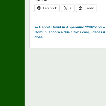
Condividi:
Facebook
X
Reddit
← Report Covid in Appennino 22/02/2022 – T
Comuni ancora a due cifre; i casi, i decessi 
dose