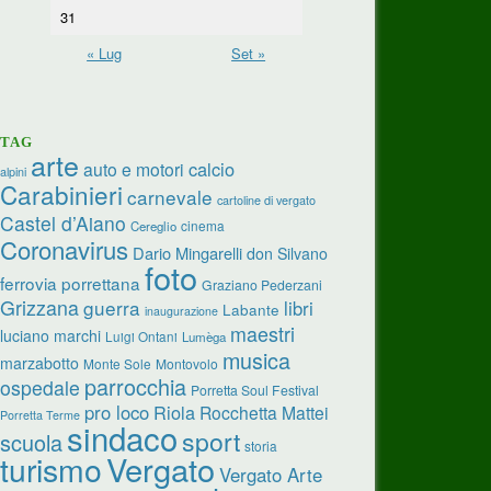
31
« Lug
Set »
TAG
arte
calcio
auto e motori
alpini
Carabinieri
carnevale
cartoline di vergato
Castel d’Aiano
cinema
Cereglio
Coronavirus
Dario Mingarelli
don Silvano
foto
ferrovia porrettana
Graziano Pederzani
Grizzana
guerra
libri
Labante
inaugurazione
maestri
luciano marchi
Luigi Ontani
Lumèga
musica
marzabotto
Monte Sole
Montovolo
parrocchia
ospedale
Porretta Soul Festival
pro loco
Riola
Rocchetta Mattei
Porretta Terme
sindaco
sport
scuola
storia
turismo
Vergato
Vergato Arte