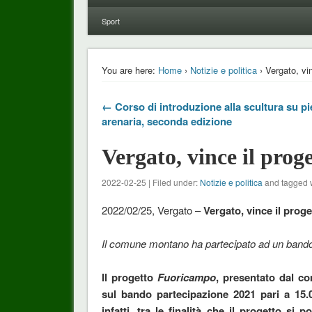
Sport
You are here:
Home
›
Notizie e politica
› Vergato, vi
← Corso di introduzione alla scultura su pi
arenaria, seconda edizione
Vergato, vince il pro
2022-02-25 | Filed under:
Notizie e politica
and tagged 
2022/02/25, Vergato –
Vergato, vince il pro
Il comune montano ha partecipato ad un bando
Il progetto
Fuoricampo
, presentato dal co
sul bando partecipazione 2021 pari a 15.0
infatti, tra le finalità che il progetto si