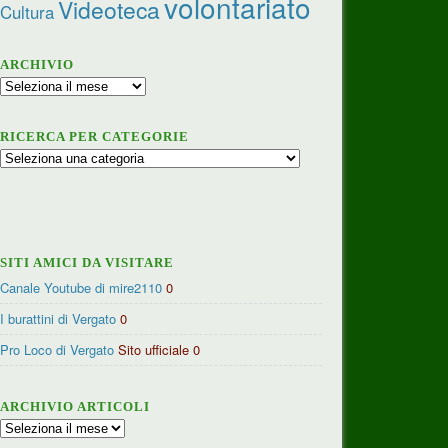
volontariato
Videoteca
Cultura
ARCHIVIO
Archivio
RICERCA PER CATEGORIE
Ricerca
per
categorie
SITI AMICI DA VISITARE
Canale Youtube di mire2110
0
I burattini di Vergato
0
Pro Loco di Vergato
Sito ufficiale 0
ARCHIVIO ARTICOLI
Archivio
articoli