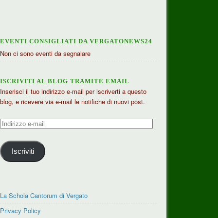
EVENTI CONSIGLIATI DA VERGATONEWS24
Non ci sono eventi da segnalare
ISCRIVITI AL BLOG TRAMITE EMAIL
Inserisci il tuo indirizzo e-mail per iscriverti a questo
blog, e ricevere via e-mail le notifiche di nuovi post.
Indirizzo
e-
mail
Iscriviti
La Schola Cantorum di Vergato
Privacy Policy