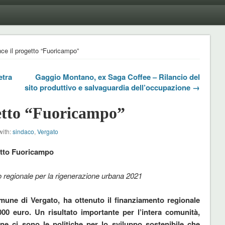
nce il progetto “Fuoricampo”
etra
Gaggio Montano, ex Saga Coffee – Rilancio del
sito produttivo e salvaguardia dell’occupazione →
getto “Fuoricampo”
with:
sindaco
,
Vergato
getto Fuoricampo
 regionale per la rigenerazione urbana 2021
mune di Vergato, ha ottenuto il finanziamento regionale
00 euro. Un risultato importante per l’intera comunità,
 pone ci sono le politiche per lo sviluppo sostenibile che