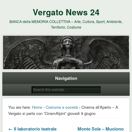
Vergato News 24
BANCA della MEMORIA COLLETTIVA – Arte, Cultura, Sport, Ambiente,
Territorio, Costume
Navigation
You are here:
Home
›
Costume e società
› Cinema all’Aperto – A
Vergato si parte con “CinemAlpini” giovedì 9 giugno
← Il laboratorio teatrale
Monte Sole – Muoiono