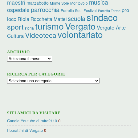
musica
maestri
marzabotto
Monte Sole
Montovolo
parrocchia
ospedale
pro
Porretta Soul Festival
Porretta Terme
sindaco
scuola
loco
Riola
Rocchetta Mattei
turismo
Vergato
sport
Vergato Arte
storia
volontariato
Videoteca
Cultura
ARCHIVIO
Archivio
RICERCA PER CATEGORIE
Ricerca
per
categorie
SITI AMICI DA VISITARE
Canale Youtube di mire2110
0
I burattini di Vergato
0