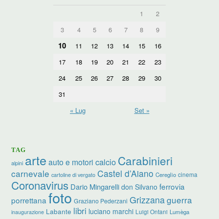
1
2
3
4
5
6
7
8
9
10
11
12
13
14
15
16
17
18
19
20
21
22
23
24
25
26
27
28
29
30
31
« Lug
Set »
TAG
arte
Carabinieri
calcio
auto e motori
alpini
carnevale
Castel d’Aiano
cinema
Cereglio
cartoline di vergato
Coronavirus
ferrovia
Dario Mingarelli
don Silvano
foto
Grizzana
guerra
porrettana
Graziano Pederzani
libri
luciano marchi
Labante
Luigi Ontani
Lumèga
inaugurazione