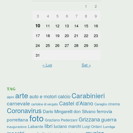
1
2
3
4
5
6
7
8
9
10
11
12
13
14
15
16
17
18
19
20
21
22
23
24
25
26
27
28
29
30
31
« Lug
Set »
TAG
arte
Carabinieri
calcio
auto e motori
alpini
carnevale
Castel d’Aiano
cinema
Cereglio
cartoline di vergato
Coronavirus
ferrovia
Dario Mingarelli
don Silvano
foto
Grizzana
guerra
porrettana
Graziano Pederzani
libri
luciano marchi
Labante
Luigi Ontani
Lumèga
inaugurazione
musica
maestri