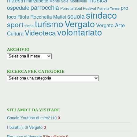
marzabotto
Monte Sole
Montovolo
parrocchia
ospedale
pro
Porretta Soul Festival
Porretta Terme
sindaco
scuola
loco
Riola
Rocchetta Mattei
turismo
Vergato
sport
Vergato Arte
storia
volontariato
Videoteca
Cultura
ARCHIVIO
Archivio
RICERCA PER CATEGORIE
Ricerca
per
categorie
SITI AMICI DA VISITARE
Canale Youtube di mire2110
0
I burattini di Vergato
0
Pro Loco di Vergato
Sito ufficiale 0