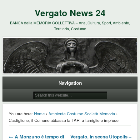
Vergato News 24
BANCA della MEMORIA COLLETTIVA – Arte, Cultura, Sport, Ambiente,
Territorio, Costume
Navigation
You are here:
Home
›
Ambiente Costume Società Memoria
›
Castiglione, il Comune abbassa la TARI a famiglie e imprese
← A Monzuno è tempo di
Vergato, in scena Utopolis –