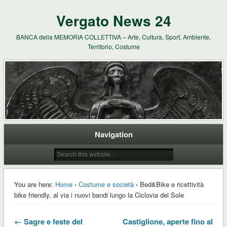
Vergato News 24
BANCA della MEMORIA COLLETTIVA – Arte, Cultura, Sport, Ambiente,
Territorio, Costume
Navigation
You are here:
Home
›
Costume e società
› Bed&Bike e ricettività
bike friendly, al via i nuovi bandi lungo la Ciclovia del Sole
← Sagre e feste del
Castiglione, aperte fino al