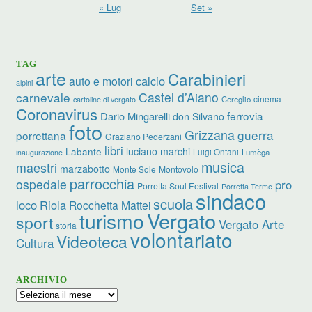
« Lug
Set »
TAG
arte
Carabinieri
calcio
auto e motori
alpini
carnevale
Castel d’Aiano
cinema
Cereglio
cartoline di vergato
Coronavirus
ferrovia
Dario Mingarelli
don Silvano
foto
Grizzana
guerra
porrettana
Graziano Pederzani
libri
luciano marchi
Labante
Luigi Ontani
Lumèga
inaugurazione
musica
maestri
marzabotto
Monte Sole
Montovolo
parrocchia
ospedale
pro
Porretta Soul Festival
Porretta Terme
sindaco
scuola
loco
Riola
Rocchetta Mattei
turismo
Vergato
sport
Vergato Arte
storia
volontariato
Videoteca
Cultura
ARCHIVIO
Archivio