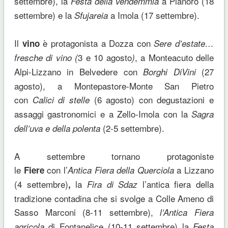
settembre), la
a Pianoro (18
Festa della vendemmia
settembre) e la
a Imola (17 settembre).
Sfujareia
Il
è protagonista a Dozza con
vino
Sere d’estate…
3 e 10 agosto
, a Monteacuto delle
fresche di vino (
)
Alpi-Lizzano in Belvedere con
(27
Borghi DiVini
agosto), a Montepastore-Monte San Pietro
con
(6 agosto) con degustazioni e
Calici di stelle
assaggi gastronomici e a Zello-Imola con la
Sagra
(2-5 settembre).
dell’uva e della polenta
A settembre tornano protagoniste
le
con
l’
a Lizzano
Fiere
Antica Fiera della Querciola
(4 settembre)
la
l’antica fiera della
,
Fira di Sdaz
tradizione contadina che si svolge a Colle Ameno di
Sasso Marconi (8-11 settembre),
l’Antica Fiera
di Fontanelice (10-11 settembre) la
agricola
Festa