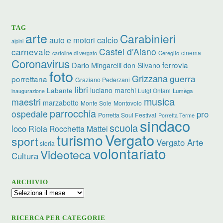
TAG
arte
Carabinieri
calcio
auto e motori
alpini
carnevale
Castel d’Aiano
cinema
Cereglio
cartoline di vergato
Coronavirus
ferrovia
Dario Mingarelli
don Silvano
foto
Grizzana
guerra
porrettana
Graziano Pederzani
libri
luciano marchi
Labante
Luigi Ontani
Lumèga
inaugurazione
musica
maestri
marzabotto
Monte Sole
Montovolo
parrocchia
ospedale
pro
Porretta Soul Festival
Porretta Terme
sindaco
scuola
loco
Riola
Rocchetta Mattei
turismo
Vergato
sport
Vergato Arte
storia
volontariato
Videoteca
Cultura
ARCHIVIO
Archivio
RICERCA PER CATEGORIE