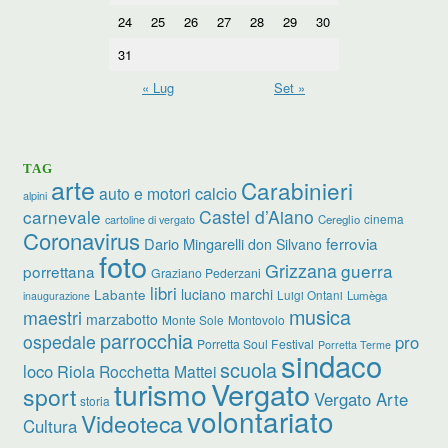
24
25
26
27
28
29
30
31
« Lug
Set »
TAG
arte
Carabinieri
calcio
auto e motori
alpini
carnevale
Castel d’Aiano
cinema
Cereglio
cartoline di vergato
Coronavirus
ferrovia
Dario Mingarelli
don Silvano
foto
Grizzana
guerra
porrettana
Graziano Pederzani
libri
luciano marchi
Labante
Luigi Ontani
Lumèga
inaugurazione
musica
maestri
marzabotto
Monte Sole
Montovolo
parrocchia
ospedale
pro
Porretta Soul Festival
Porretta Terme
sindaco
scuola
loco
Riola
Rocchetta Mattei
turismo
Vergato
sport
Vergato Arte
storia
volontariato
Videoteca
Cultura