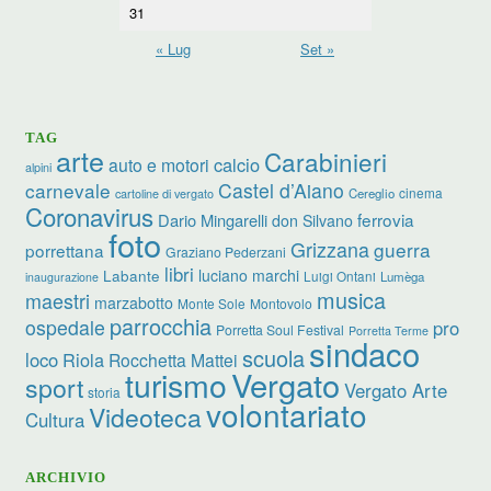
31
« Lug
Set »
TAG
arte
Carabinieri
calcio
auto e motori
alpini
carnevale
Castel d’Aiano
cinema
Cereglio
cartoline di vergato
Coronavirus
ferrovia
Dario Mingarelli
don Silvano
foto
Grizzana
guerra
porrettana
Graziano Pederzani
libri
Labante
luciano marchi
Luigi Ontani
Lumèga
inaugurazione
musica
maestri
marzabotto
Monte Sole
Montovolo
parrocchia
ospedale
pro
Porretta Soul Festival
Porretta Terme
sindaco
scuola
loco
Riola
Rocchetta Mattei
Vergato
turismo
sport
Vergato Arte
storia
volontariato
Videoteca
Cultura
ARCHIVIO