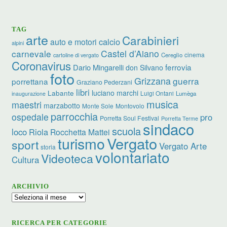
TAG
arte
Carabinieri
calcio
auto e motori
alpini
carnevale
Castel d’Aiano
cinema
Cereglio
cartoline di vergato
Coronavirus
ferrovia
Dario Mingarelli
don Silvano
foto
Grizzana
guerra
porrettana
Graziano Pederzani
libri
Labante
luciano marchi
Luigi Ontani
Lumèga
inaugurazione
musica
maestri
marzabotto
Monte Sole
Montovolo
parrocchia
ospedale
pro
Porretta Soul Festival
Porretta Terme
sindaco
scuola
loco
Riola
Rocchetta Mattei
Vergato
turismo
sport
Vergato Arte
storia
volontariato
Videoteca
Cultura
ARCHIVIO
Archivio
RICERCA PER CATEGORIE