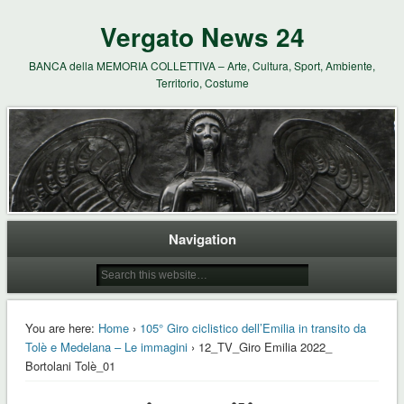
Vergato News 24
BANCA della MEMORIA COLLETTIVA – Arte, Cultura, Sport, Ambiente,
Territorio, Costume
Navigation
You are here:
Home
›
105° Giro ciclistico dell’Emilia in transito da
Tolè e Medelana – Le immagini
› 12_TV_Giro Emilia 2022_
Bortolani Tolè_01