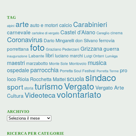
TAG
arte
Carabinieri
calcio
auto e motori
alpini
carnevale
Castel d’Aiano
cinema
Cereglio
cartoline di vergato
Coronavirus
ferrovia
Dario Mingarelli
don Silvano
foto
Grizzana
guerra
porrettana
Graziano Pederzani
libri
luciano marchi
Labante
Luigi Ontani
Lumèga
inaugurazione
musica
maestri
marzabotto
Monte Sole
Montovolo
parrocchia
ospedale
pro
Porretta Soul Festival
Porretta Terme
sindaco
scuola
loco
Riola
Rocchetta Mattei
turismo
Vergato
sport
Vergato Arte
storia
volontariato
Videoteca
Cultura
ARCHIVIO
Archivio
RICERCA PER CATEGORIE