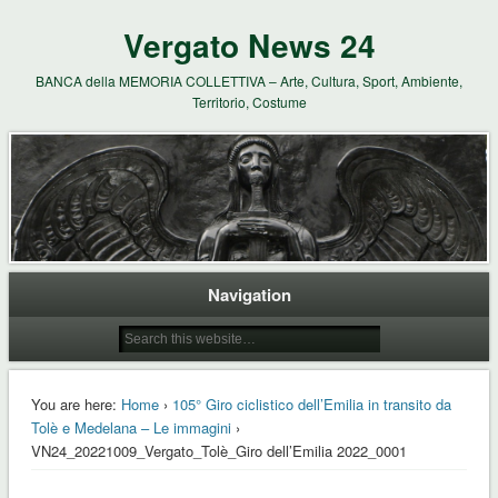
Vergato News 24
BANCA della MEMORIA COLLETTIVA – Arte, Cultura, Sport, Ambiente,
Territorio, Costume
Navigation
You are here:
Home
›
105° Giro ciclistico dell’Emilia in transito da
Tolè e Medelana – Le immagini
›
VN24_20221009_Vergato_Tolè_Giro dell’Emilia 2022_0001