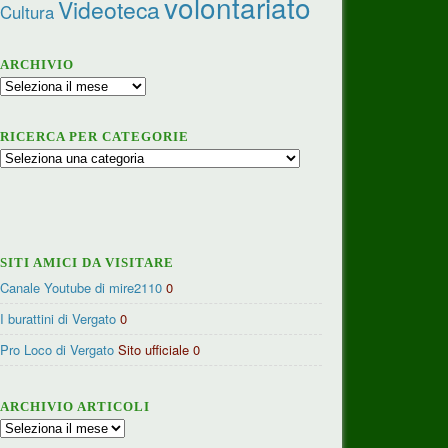
volontariato
Videoteca
Cultura
ARCHIVIO
Archivio
RICERCA PER CATEGORIE
Ricerca
per
categorie
SITI AMICI DA VISITARE
Canale Youtube di mire2110
0
I burattini di Vergato
0
Pro Loco di Vergato
Sito ufficiale 0
ARCHIVIO ARTICOLI
Archivio
articoli