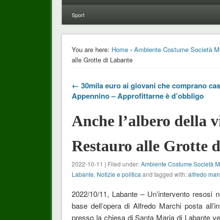
Sport
You are here:
Home
›
Ambiente Costume Società M
alle Grotte di Labante
← 30mila euro ai giovani che comprano cas
Appennino – Approfittarne è d’obbligo
Anche l’albero della v
Restauro alle Grotte 
2022-10-11 | Filed under:
Ambiente Costume Società 
Labante
,
Notizie e politica
and tagged with:
alfredo mar
2022/10/11, Labante – Un’intervento resosi n
base dell’opera di Alfredo Marchi posta all’i
presso la chiesa di Santa Maria di Labante ver