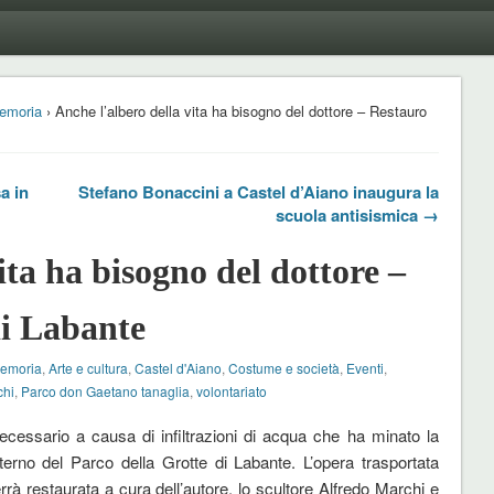
emoria
› Anche l’albero della vita ha bisogno del dottore – Restauro
a in
Stefano Bonaccini a Castel d’Aiano inaugura la
scuola antisismica →
ita ha bisogno del dottore –
di Labante
Memoria
,
Arte e cultura
,
Castel d'Aiano
,
Costume e società
,
Eventi
,
chi
,
Parco don Gaetano tanaglia
,
volontariato
ecessario a causa di infiltrazioni di acqua che ha minato la
nterno del Parco della Grotte di Labante. L’opera trasportata
rà restaurata a cura dell’autore, lo scultore Alfredo Marchi e