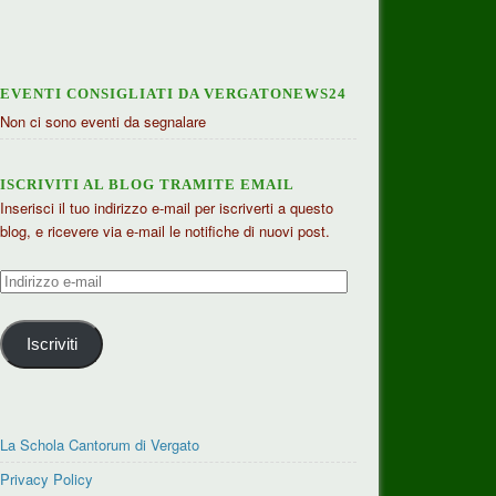
EVENTI CONSIGLIATI DA VERGATONEWS24
Non ci sono eventi da segnalare
ISCRIVITI AL BLOG TRAMITE EMAIL
Inserisci il tuo indirizzo e-mail per iscriverti a questo
blog, e ricevere via e-mail le notifiche di nuovi post.
Indirizzo
e-
mail
Iscriviti
La Schola Cantorum di Vergato
Privacy Policy