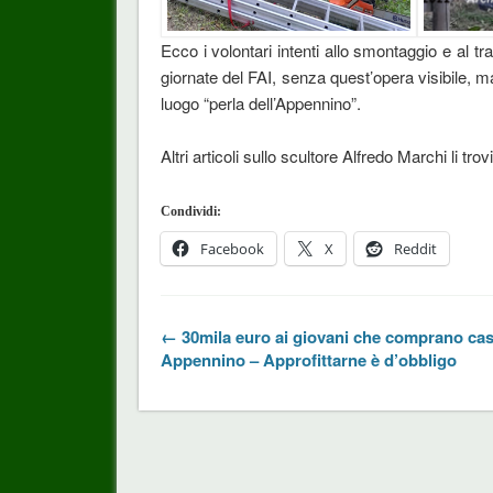
Ecco i volontari intenti allo smontaggio e al t
giornate del FAI, senza quest’opera visibile, 
luogo “perla dell’Appennino”.
Altri articoli sullo scultore Alfredo Marchi li tr
Condividi:
Facebook
X
Reddit
← 30mila euro ai giovani che comprano cas
Appennino – Approfittarne è d’obbligo