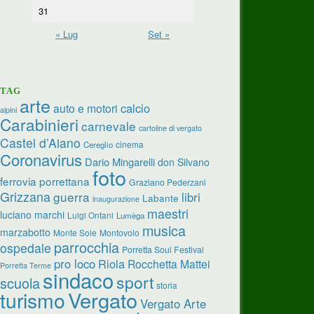
31
« Lug
Set »
TAG
arte
calcio
auto e motori
alpini
Carabinieri
carnevale
cartoline di vergato
Castel d’Aiano
cinema
Cereglio
Coronavirus
Dario Mingarelli
don Silvano
foto
ferrovia porrettana
Graziano Pederzani
Grizzana
guerra
libri
Labante
inaugurazione
maestri
luciano marchi
Luigi Ontani
Lumèga
musica
marzabotto
Monte Sole
Montovolo
parrocchia
ospedale
Porretta Soul Festival
pro loco
Riola
Rocchetta Mattei
Porretta Terme
sindaco
sport
scuola
storia
turismo
Vergato
Vergato Arte