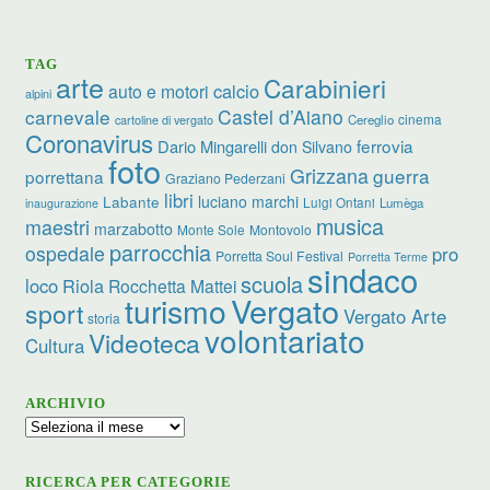
TAG
arte
Carabinieri
calcio
auto e motori
alpini
carnevale
Castel d’Aiano
cinema
Cereglio
cartoline di vergato
Coronavirus
ferrovia
Dario Mingarelli
don Silvano
foto
Grizzana
guerra
porrettana
Graziano Pederzani
libri
luciano marchi
Labante
Luigi Ontani
Lumèga
inaugurazione
musica
maestri
marzabotto
Monte Sole
Montovolo
parrocchia
ospedale
pro
Porretta Soul Festival
Porretta Terme
sindaco
scuola
loco
Riola
Rocchetta Mattei
turismo
Vergato
sport
Vergato Arte
storia
volontariato
Videoteca
Cultura
ARCHIVIO
Archivio
RICERCA PER CATEGORIE